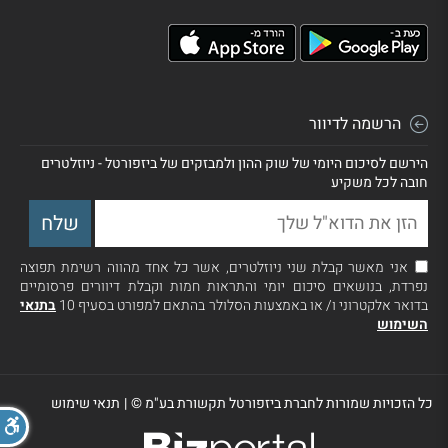
הרשמה לדיוור
הירשם לסיכום היומי של שוק ההון ולמבזקים של ביזפורטל - ניוזלטרים
חובה לכל משקיע
אני מאשר קבלת שני ניוזלטרים, אשר כל אחד מהווה רשימת תפוצה
נפרדת, בנושאים סיכום יומי והתראות חמות וקבלת דיוורים פרסומיים
בדואר אלקטרוני ו/ או באמצעות הסלולר בהתאם למפורט בסעיף 10
בתנאי
השימוש
כל הזכויות שמורות לחברת ביזפורטל תקשורת בע"מ ©
|
תנאי שימוש