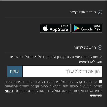
הורדת אפליקציה
הרשמה לדיוור
הירשם לסיכום היומי של שוק ההון ולמבזקים של ביזפורטל - ניוזלטרים
חובה לכל משקיע
אני מאשר קבלת שני ניוזלטרים, אשר כל אחד מהווה רשימת תפוצה
נפרדת, בנושאים סיכום יומי והתראות חמות וקבלת דיוורים פרסומיים
בדואר אלקטרוני ו/ או באמצעות הסלולר בהתאם למפורט בסעיף 10
בתנאי
השימוש