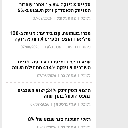
ספייס X זינקה 15.8% אחרי שחרור
המניות; הנאסד״ק זינק השבוע ב-5%
גלובל
צוות גלובל
07/08/2026
|
|
מכרו בשמועה, קנו בידיעה: מניות ב-100
מיליארד הוצפו וספייס X דווקא זינקה
ניתוחים ודעות
ענת גלעד
07/08/2026
|
|
שיא רביעי ברציפות באירופה: מניית
השבבים שזינקה 414% מתחילת השנה
גלובל
עמית בר
07/08/2026
|
|
היצוא מסין זינק 24%; יצוא השבבים
כמעט הוכפל בתוך שנה
גלובל
עוזי גרסטמן
07/08/2026
|
|
ראלי התוכנה סגר שבוע של 8%
גלובל
עמית בר
07/08/2026
|
|