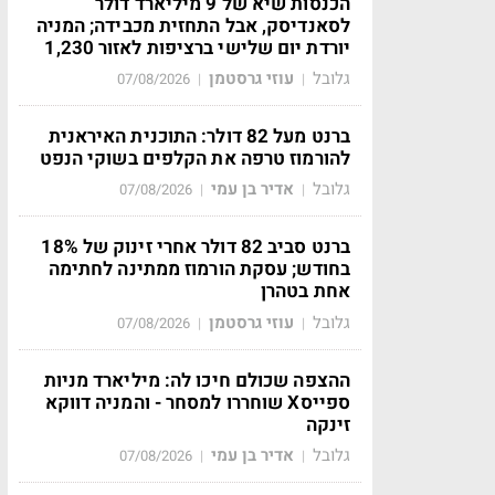
הכנסות שיא של 9 מיליארד דולר
לסאנדיסק, אבל התחזית מכבידה; המניה
יורדת יום שלישי ברציפות לאזור 1,230
גלובל
עוזי גרסטמן
07/08/2026
|
|
ברנט מעל 82 דולר: התוכנית האיראנית
להורמוז טרפה את הקלפים בשוקי הנפט
גלובל
אדיר בן עמי
07/08/2026
|
|
ברנט סביב 82 דולר אחרי זינוק של 18%
בחודש; עסקת הורמוז ממתינה לחתימה
אחת בטהרן
גלובל
עוזי גרסטמן
07/08/2026
|
|
ההצפה שכולם חיכו לה: מיליארד מניות
ספייסX שוחררו למסחר - והמניה דווקא
זינקה
גלובל
אדיר בן עמי
07/08/2026
|
|