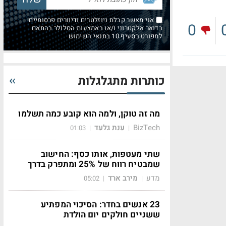
אני מאשר קבלת ניוזלטרים ודיוורים פרסומיים
0
בדואר אלקטרוני ו/או באמצעות הסלולר בהתאם
למפורט בסעיף 10 בתנאי השימוש
כותרות מתגלגלות
מה זה טוקן, ולמה הוא קובע כמה תשלמו
BizTech
ענת גלעד
01:03
|
|
שתי מעטפות, אותו כסף: החישוב
שמבטיח רווח של 25% ומתפרק בדרך
מדע
מירב ארד
05:02
|
|
23 אנשים בחדר: הסיכוי המפתיע
ששניים חולקים יום הולדת