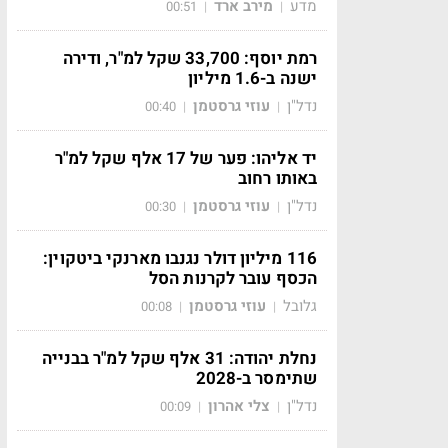
מדע
מירב ארד
00:51
|
|
רמת יוסף: 33,700 שקל למ"ר, ודירה
ישנה ב-1.6 מיליון
נדל"ן
עוזי גרסטמן
00:40
|
|
יד אליהו: פער של 17 אלף שקל למ"ר
באותו רחוב
נדל"ן
עוזי גרסטמן
00:30
|
|
116 מיליון דולר נגנבו מארנקי ביטקוין:
הכסף עובר לקרנות הסל
גלובל
עוזי גרסטמן
00:08
|
|
נחלת יהודה: 31 אלף שקל למ"ר בבנייה
שתימסר ב-2028
נדל"ן
צלי אהרון
00:09
|
|