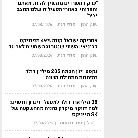
"שוק המשרדים ממשיך להיות מאתגר
ותחרותי, באזורי הפעילות שלנו המצב
יציב"
שוק ההון
מנדי הניג
07/08/2026
|
|
אמריקה ישראל קונה 49% מפרויקט
קריניצי: השווי שנגזר והמשמעות לאב-גד
שוק ההון
מנדי הניג
07/08/2026
|
|
נקסט ויז'ן חצתה 205 מיליון דולר
בהזמנות מתחילת השנה
שוק ההון
מנדי הניג
07/08/2026
|
|
38 מיליארד דולר למפעלי זיכרון חדשים:
למה דווקא מיקרון נהנית מההשקעה של
SK הייניקס
גלובל
עוזי גרסטמן
07/08/2026
|
|