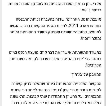
על רישיון בנימין, העברת הזכויות בפלאג'יק והעברת זכויות
ברישיון 'שמן'.
מועצת הנפט האחרונה שדנה בהעברת זכויות התכנסה
בחודש מארס 2011. למרות מספר הבקשות הרב שהוגשו
למועצה, כמות האישורים שסיפק משרד התשתיות הייתה
נמוכה יחסית.
במשרד התשתיות אישרו את דבר קיום מועצת הנפט וציינו
בתגובה כי "יחידת הנפט במשרד נערכת לקיומה בשבועות
הקרובים".
המאבק על 'בנימין'
הבקשה המרכזית והמעניינת ביותר שתעלה לדיון קשורה
לסוגיות הזכויות ברישיון 'בנימין' הנחשב לאחד הרישיונות
המבטיחים. על הרשיון מתמודדות שתי קבוצות: הראשונה
כוללת את לפידות חלץ יהש ואת טדי שגיא. מולם ניצבת