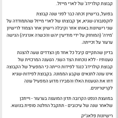
קבוצת קולרידג' של לארי מייזל.
בפועל, ברישיון זכתה כבר לפני שנה קבוצת
לוקסנבורג-שגיא, אך קבוצתו של לארי מייזל שהתמודדה על
שני רישיונות באותו אזור וקיבלה רישיון אחר הצמוד לרישיון
'מירה' (המוחזק על ידי מודיעין יהש והכשרה אנרגיה) הגישה
ערעור על זכייתה.
בדיון שהתקיים קיבל כל אחד מן הצדדים שעה להצגת
טענותיו - ללא נוכחות הצד השני. הטענה המרכזית של
קבוצת קולרידג' כנגד לפידות הייתה כי המפעיל של הקבוצה
אינו עונה לתנאים שקבע הממונה. בקבוצת לפידות-שגיא
דחו את הטענות האלו והסבירו מדוע המפעיל עונה
לקריטריונים.
במועצת הנפט הקרובה תדון המועצה בערעור - וייתכן
שלאחר שנה של עיכובים - תתקבל החלטה סופית בנושא.
רישיונות פלאג'יק