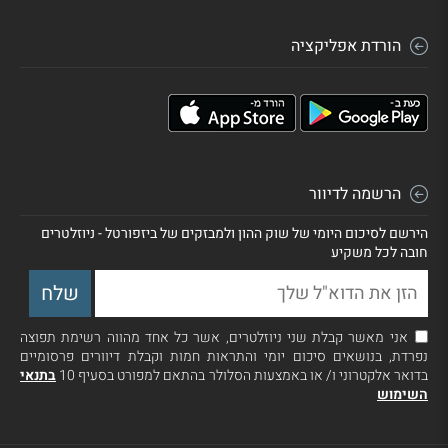
הורדת אפליקציה
הרשמה לדיוור
הירשם לסיכום היומי של שוק ההון ולמבזקים של ביזפורטל - ניוזלטרים
חובה לכל משקיע
אני מאשר קבלת שני ניוזלטרים, אשר כל אחד מהווה רשימת תפוצה
נפרדת, בנושאים סיכום יומי והתראות חמות וקבלת דיוורים פרסומיים
בדואר אלקטרוני ו/ או באמצעות הסלולר בהתאם למפורט בסעיף 10
בתנאי
השימוש