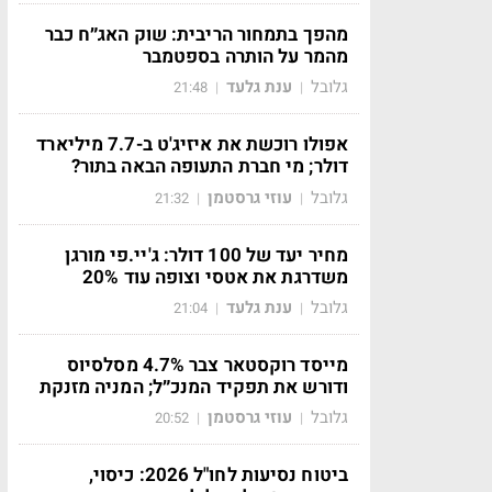
מהפך בתמחור הריבית: שוק האג״ח כבר
מהמר על הותרה בספטמבר
גלובל
ענת גלעד
21:48
|
|
אפולו רוכשת את איזיג'ט ב-7.7 מיליארד
דולר; מי חברת התעופה הבאה בתור?
גלובל
עוזי גרסטמן
21:32
|
|
מחיר יעד של 100 דולר: ג'יי.פי מורגן
משדרגת את אטסי וצופה עוד 20%
גלובל
ענת גלעד
21:04
|
|
מייסד רוקסטאר צבר 4.7% מסלסיוס
ודורש את תפקיד המנכ״ל; המניה מזנקת
גלובל
עוזי גרסטמן
20:52
|
|
ביטוח נסיעות לחו"ל 2026: כיסוי,