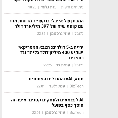
ניתוחים ודעות
ענת גלעד
18:28
|
|
המבחן של אייבל: ברקשייר מדווחת מחר
עם קופת שיא של 397 מיליארד דולר
גלובל
עוזי גרסטמן
22:32
|
|
ירייה ב-5 דולרים: הצבא האמריקאי
ישקיע 400 מיליון דולר בלייזר נגד
רחפנים
גלובל
עמית בר
22:26
|
|
מטא, xAI והמודלים הפתוחים
BizTech
ענת גלעד
22:01
|
|
AI לעצמאים ולעסקים קטנים: איפה זה
חוסך כסף בפועל
BizTech
עוזי גרסטמן
22:01
|
|