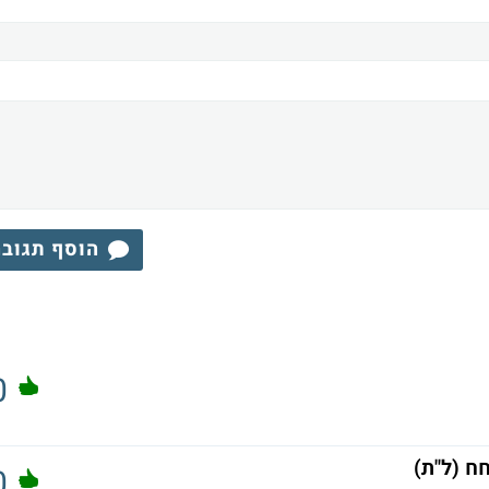
הוסף תגוב
0
ח (ל"ת)
0