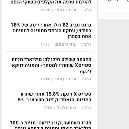
להורמוז טרפה את הקלפים בשוקי הנפט
גלובל
אדיר בן עמי
00:36
|
|
ברנט סביב 82 דולר אחרי זינוק של 18%
בחודש; עסקת הורמוז ממתינה לחתימה
אחת בטהרן
גלובל
עוזי גרסטמן
17:35
|
|
ההצפה שכולם חיכו לה: מיליארד מניות
ספייסX שוחררו למסחר - והמניה דווקא
זינקה
גלובל
אדיר בן עמי
01:00
|
|
ספייס X זינקה 15.8% אחרי שחרור
המניות; הנאסד״ק זינק השבוע ב-5%
גלובל
צוות גלובל
23:08
|
|
מכרו בשמועה, קנו בידיעה: מניות ב-100
מיליארד הוצפו וספייס X דווקא זינקה