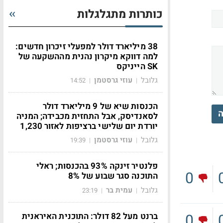
כותרות מתגלגלות
38 מיליארד דולר למפעלי זיכרון חדשים:
למה דווקא מיקרון נהנית מההשקעה של
SK הייניקס
גלובל
עוזי גרסטמן
14:52
|
|
הכנסות שיא של 9 מיליארד דולר
ה
לסאנדיסק, אבל התחזית מכבידה; המניה
יורדת יום שלישי ברציפות לאזור 1,230
גלובל
עוזי גרסטמן
19:39
|
|
פלנטיר זינקה 93% בהכנסות; ראלי
0
התוכנה סגר שבוע של 8%
גלובל
עמית בר
23:19
|
|
ברנט מעל 82 דולר: התוכנית האיראנית
0