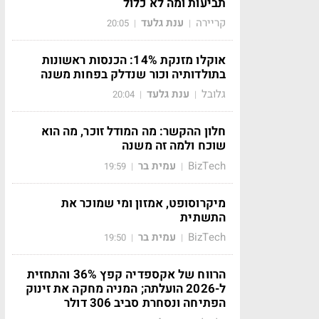
תביעות ומה לא כלול
קריירה
ענת גלעד
20:05
|
|
אוקלו מזנקת 14%: הכנסות ראשונות
בתולדותיה וכור שנדלק בפחות משנה
גלובל
ענת גלעד
20:04
|
|
חלון ההקשר: מה המודל זוכר, מה הוא
שוכח ולמה זה משנה
BizTech
עמית בר
19:59
|
|
מיקרוסופט, אמזון ומי שמוכר את
התשתית
BizTech
עמית בר
19:50
|
|
הרווח של אקספדיה קפץ 36% והתחזית
ל-2026 הועלתה; המניה מחקה את זינוק
הפתיחה ונסחרת סביב 306 דולר