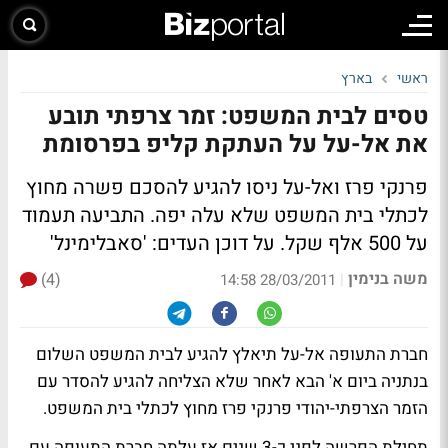
ראשי
בארץ
טסים לבית המשפט: זמר צרפתי תובע
את אל-על על העתקת קליפ בפרסומת
פרנקי פרז ואל-על ניסו להגיע להסכם פשרה מחוץ
לכתלי בית המשפט שלא עלה יפה. התביעה תעמוד
על 500 אלף שקל. על דוכן העדים: 'סאבלימינל'
משה בנימין
(4)
|
28/03/2011 14:58
חברת התעופה אל-על תיאלץ להגיע לבית המשפט השלום
בנתניה ביום א' הבא לאחר שלא הצליחה להגיע להסדר עם
הזמר הצרפתי-יהודי פרנקי פרז מחוץ לכתלי בית המשפט.
תחילת הפרשה לפני כ-3 שנים אז עלתה חברת התעופה עם