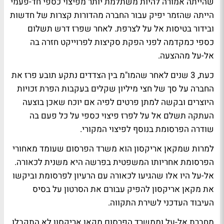
שהייתה אמורה להיות משתלמת יותר מפיצוי כספי חד-פעמי
הייתה שהזמר יפיק עבור החברה מהדורות קצרות של חדשות
ובידור בטיסות אל על לצרפת. לאחר שפרז דרש תשלום
כספי כמקדמה לפני הפקת סקיצות לפרוייקט חזרה בה
אל-על מההצעה.
כעת, 3 שנים לאחר שהמו"מ בין הצדדים נתקע תובע פרז את
החברה על סך של חצי מיליון שקלים בעקבות הפרת זכויות
היוצרים ובקשה למתן פרטים לפיה אם יוכח שאכן בוצעה
העתקה תשלם אל על לפרז פיצוי כספי על כל פעם בה
שודרה הפרסומת בנוסף לפיצוי המקורי.
למרות שמקאן אריקסון הוא משרד הפרסום שעומד מאחורי
הפרסומת אחריותו המשפטית בפרשה היא משנית לכאורה.
אל-על היו אלו שהגיעו לכאורה עם הרעיון לפרסומת וביקשו
את מקאן אריקסון להפיק עבורם את הסרטון על בסיס
העיבוד העדכני לשירת התקווה.
מחברת אל-על וממשרד הפרסום מקאן אריקסון לא התקבלו