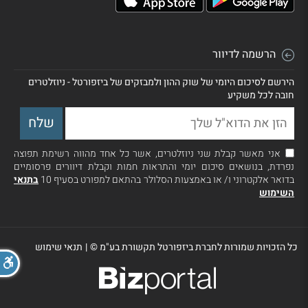
הרשמה לדיוור
הירשם לסיכום היומי של שוק ההון ולמבזקים של ביזפורטל - ניוזלטרים
חובה לכל משקיע
אני מאשר קבלת שני ניוזלטרים, אשר כל אחד מהווה רשימת תפוצה
נפרדת, בנושאים סיכום יומי והתראות חמות וקבלת דיוורים פרסומיים
בדואר אלקטרוני ו/ או באמצעות הסלולר בהתאם למפורט בסעיף 10
בתנאי
השימוש
כל הזכויות שמורות לחברת ביזפורטל תקשורת בע"מ ©
|
תנאי שימוש