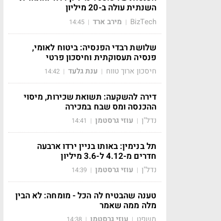
השנתית עולה ב-20 מיליון
BizTech
מירב ארד
14:45
|
|
שלושת רבדי הפנסיה: ביטוח לאומי,
פנסיה תעסוקתית וחיסכון פרטי
חיסכון ארוך טווח
ענת גלעד
14:42
|
|
דירה להשקעה: תשואת שכירות, מיסוי
ההכנסה ומס שבח במכירה
נדל"ן
עוזי גרסטמן
14:41
|
|
תל בנימין: באותו בניין ירדו ארבעה
חדרים מ-4.12 ל-3.6 מיליון
נדל"ן
עוזי גרסטמן
14:39
|
|
טענה שהבטיח לה הכל - מומחה: לא הבין
מלה ממה שאמר
משפט
עוזי גרסטמן
14:38
|
|