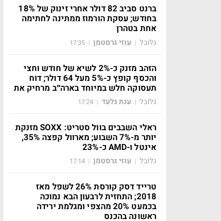
ברנט סביב 82 דולר אחרי זינוק של 18%
בחודש; עסקת הורמוז ממתינה לחתימה
אחת בטהרן
גלובל
עוזי גרסטמן
17:35
|
|
הזהב מזנק כ-2% לשיא של חודש וחצי
והכסף קופץ כ-5% מעל 64 דולר; דוח
תעסוקה חלש במיוחד בארה״ב מרחיק את
גלובל
ענת גלעד
17:24
|
|
ראלי השבבים בוול סטריט: SOXX מזנקת
יותר מ-7% השבוע; מארוול קפצה 35%,
אינטל ו-AMD כ-23%
גלובל
עוזי גרסטמן
17:14
|
|
טרייד דסק קורסת 26% לשפל מאז
2018; התחזית לרבעון הבא נמוכה
בכמעט 20% מהצפי ומגלמת ירידה
ראשונה בהכנס