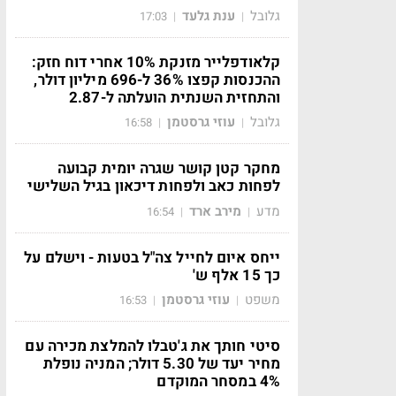
גלובל
ענת גלעד
17:03
|
|
קלאודפלייר מזנקת 10% אחרי דוח חזק:
ההכנסות קפצו 36% ל-696 מיליון דולר,
והתחזית השנתית הועלתה ל-2.87
גלובל
עוזי גרסטמן
16:58
|
|
מחקר קטן קושר שגרה יומית קבועה
לפחות כאב ולפחות דיכאון בגיל השלישי
מדע
מירב ארד
16:54
|
|
ייחס איום לחייל צה"ל בטעות - וישלם על
כך 15 אלף ש'
משפט
עוזי גרסטמן
16:53
|
|
סיטי חותך את ג'טבלו להמלצת מכירה עם
מחיר יעד של 5.30 דולר; המניה נופלת
4% במסחר המוקדם