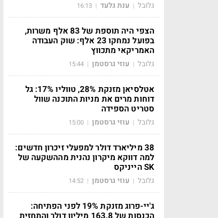
גלובל
ענת גלעד
16:13
|
|
הצפי היה תוספת של 83 אלף משרות,
בפועל נמחקו 23 אלף: שוק העבודה
האמריקאי מתכווץ
גלובל
עוזי גרסטמן
15:44
|
|
אטלסיאן מזנקת 28%, טווליו 17%: גל
דוחות מרים את מניות התוכנה שוול
סטריט הספידה
גלובל
עוזי גרסטמן
15:00
|
|
38 מיליארד דולר למפעלי זיכרון חדשים:
למה דווקא מיקרון נהנית מההשקעה של
SK הייניקס
גלובל
עוזי גרסטמן
14:52
|
|
ג'יי-פרוג מזנקת 19% לפני הפתיחה:
הכנסות של 163.8 מיליון דולר והתחזית