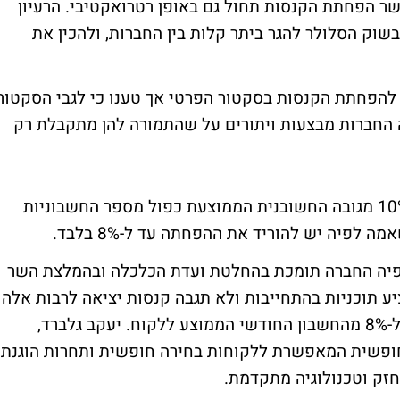
 הפחתת הקנסות תחול גם באופן רטרואקטיבי. הרעיון
שוק הסלולר להגר ביתר קלות בין החברות, ולהכין את
ל להפחתת הקנסות בסקטור הפרטי אך טענו כי לגבי הסקטור
ה החברות מבצעות ויתורים על שהתמורה להן מתקבלת רק
בתחילת הדיון הוצע להפחית את הקנסות ל-10% מגובה החשובנית הממוצעת כפול מספר החשבוניות
פיה יש להוריד את ההפחתה עד ל-8% בלבד.
פיה החברה תומכת בהחלטת ועדת הכלכלה ובהמלצת השר
נואר 2011 פרטנר לא תציע תוכניות בהתחייבות ולא תגבה קנסות יציאה לרבות אלה
המתאפשרים בהצעת חוק ההסדרים בגובה של-8% מהחשבון החודשי הממוצע ללקוח. יעקב גלברד,
חופשית המאפשרת ללקוחות בחירה חופשית ותחרות הוגנת
חזק וטכנולוגיה מתקדמת.