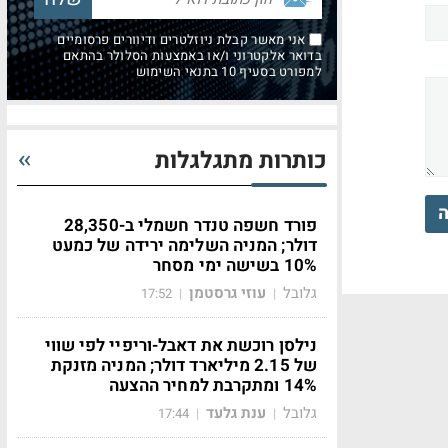
אני מאשר קבלת ניוזלטרים ודיוורים פרסומיים
בדואר אלקטרוני ו/או באמצעות הסלולר בהתאם
למפורט בסעיף 10 בתנאי השימוש
כותרות מתגלגלות
ה
פורד חשפה טנדר חשמלי ב-28,350
דולר; המניה השלימה ירידה של כמעט
10% בשישה ימי מסחר
גלובל
עוזי גרסטמן
17:52
|
|
נילסן רוכשת את דאבל-וריפיי לפי שווי
של 2.15 מיליארד דולר; המניה מזנקת
14% ומתקרבת למחיר ההצעה
גלובל
ענת גלעד
17:44
|
|