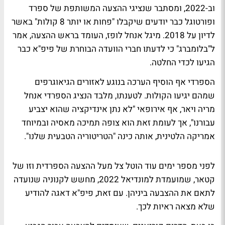
וב-2022, ומסתבר שנציגי ההצעה המשותפת של ספרד
ופורטוגל כבר יודעים שיקבלו "פחות או יותר 8 קולות" באשר
לדיון על 2018. מיגל אנחל לופז, העומד בראש ההצעה, אמר
ל"בלומברג" כי לדעתו חברי הוועדה הבוחרת של פיפ"א כבר
הגיעו לכדי החלטה.
הספרדי אף הוסיף הערכה בנוגע לאזורים הגיאוגרפים
שמהם יגיעו הקולות. לטענתו, מלבד הנציג הספרדי אנחל
מריה ויאר, אף אירופאי "לא נתן אינדיקציה שהוא יצביע
עבורנו", אך לעומת זאת הוא צופה תמיכה מאסיה ובמיוחד
אמריקה הלטינית, אותה כינה "הטריטוריה הטבעית שלנו".
לפני מספר ימים עוד הוטל צל מעל ההצעה הספרדית וזו של
קטאר, שמועמדת למונדיאל 2022, מחשש לקנוניה שנועדה
לתאם את ההצבעה ביניהן. עם זאת, פיפ"א דאגה להודיע
שלא מצאה ראיות לכך.