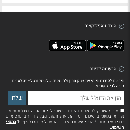
הורדת אפליקציה
הרשמה לדיוור
הירשם לסיכום היומי של שוק ההון ולמבזקים של ביזפורטל - ניוזלטרים
חובה לכל משקיע
אני מאשר קבלת שני ניוזלטרים, אשר כל אחד מהווה רשימת תפוצה
נפרדת, בנושאים סיכום יומי והתראות חמות וקבלת דיוורים פרסומיים
בדואר אלקטרוני ו/ או באמצעות הסלולר בהתאם למפורט בסעיף 10
בתנאי
השימוש