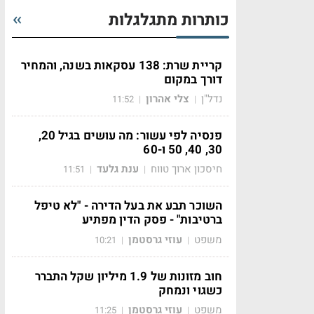
כותרות מתגלגלות
קריית שרת: 138 עסקאות בשנה, והמחיר
דורך במקום
נדל"ן
צלי אהרון
11:52
|
|
פנסיה לפי עשור: מה עושים בגיל 20,
30, 40, 50 ו-60
חיסכון ארוך טווח
ענת גלעד
11:51
|
|
השוכר תבע את בעל הדירה - "לא טיפל
ברטיבות" - פסק הדין מפתיע
משפט
עוזי גרסטמן
10:21
|
|
חוב מזונות של 1.9 מיליון שקל התברר
כשגוי ונמחק
משפט
עוזי גרסטמן
11:25
|
|