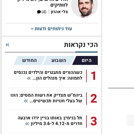
לוותיקים
|
צלי אהרון
(4)
עוד ניתוחים ודעות
הכי נקראות
היום
השבוע
החודש
1
כשההורים מתבגרים והילדים נכנסים
לתמונה: איך מנהלים הון...
2
ביהמ"ש מצדיק את רשות המסים: הונו
של בעלי חנויות תכשיטים...
3
תל בנימין: באותו בניין ירדו ארבעה
חדרים מ-4.12 ל-3.6 מיליון