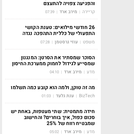
והפגיעה צפויה להתעצם
קריירה
מירב ארד
07:39
|
|
26 חודשי מילואים: טענת הקושי
התפעולי של כללית התהפכה נגדה
משפט
עוזי גרסטמן
07:28
|
|
הסוכר שמסתיר את הסרטן: המנגנון
שמסייע לגידול לחמוק ממערכת החיסון
מדע
מירב ארד
04:10
|
|
מה זה טוקן, ולמה הוא קובע כמה תשלמו
BizTech
ענת גלעד
01:03
|
|
חידה מתמטית: שתי מעטפות, באחת יש
סכום כפול, איך בוחרים? והחישוב
שמבטיח רווח של 25%
מדע
מירב ארד
05:02
|
|