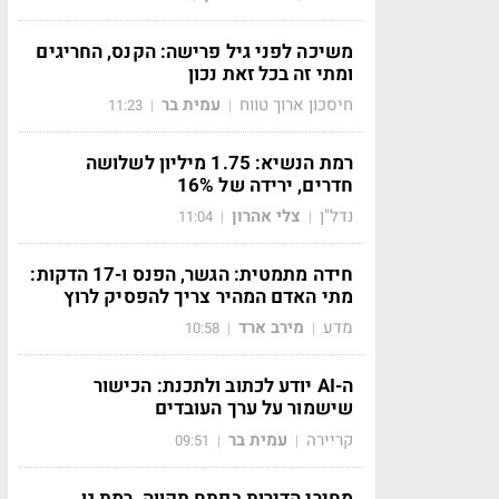
משיכה לפני גיל פרישה: הקנס, החריגים
ומתי זה בכל זאת נכון
חיסכון ארוך טווח
עמית בר
11:23
|
|
רמת הנשיא: 1.75 מיליון לשלושה
חדרים, ירידה של 16%
נדל"ן
צלי אהרון
11:04
|
|
חידה מתמטית: הגשר, הפנס ו-17 הדקות:
מתי האדם המהיר צריך להפסיק לרוץ
מדע
מירב ארד
10:58
|
|
ה-AI יודע לכתוב ולתכנת: הכישור
שישמור על ערך העובדים
קריירה
עמית בר
09:51
|
|
מחירי הדירות בפתח תקווה, רמת גן