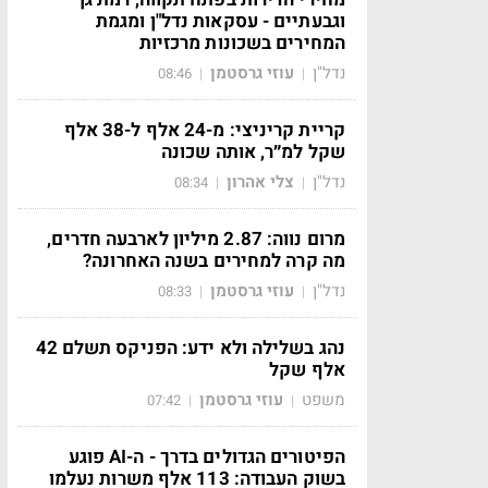
וגבעתיים - עסקאות נדל"ן ומגמת
המחירים בשכונות מרכזיות
נדל"ן
עוזי גרסטמן
08:46
|
|
קריית קריניצי: מ-24 אלף ל-38 אלף
שקל למ״ר, אותה שכונה
נדל"ן
צלי אהרון
08:34
|
|
מרום נווה: 2.87 מיליון לארבעה חדרים,
מה קרה למחירים בשנה האחרונה?
נדל"ן
עוזי גרסטמן
08:33
|
|
נהג בשלילה ולא ידע: הפניקס תשלם 42
אלף שקל
משפט
עוזי גרסטמן
07:42
|
|
הפיטורים הגדולים בדרך - ה-AI פוגע
בשוק העבודה: 113 אלף משרות נעלמו