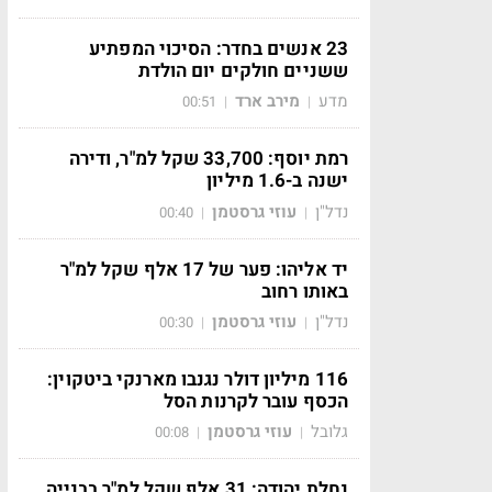
23 אנשים בחדר: הסיכוי המפתיע
ששניים חולקים יום הולדת
מדע
מירב ארד
00:51
|
|
רמת יוסף: 33,700 שקל למ"ר, ודירה
ישנה ב-1.6 מיליון
נדל"ן
עוזי גרסטמן
00:40
|
|
יד אליהו: פער של 17 אלף שקל למ"ר
באותו רחוב
נדל"ן
עוזי גרסטמן
00:30
|
|
116 מיליון דולר נגנבו מארנקי ביטקוין:
הכסף עובר לקרנות הסל
גלובל
עוזי גרסטמן
00:08
|
|
נחלת יהודה: 31 אלף שקל למ"ר בבנייה