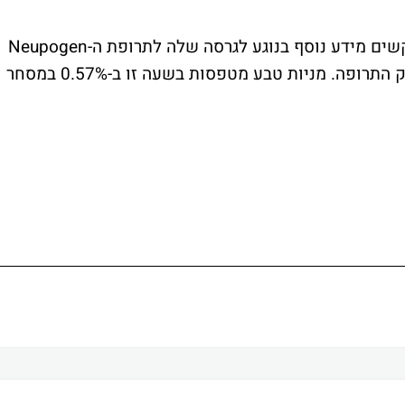
מחברת טבע נמסר כי הרגולטורים ב-FDA מבקשים מידע נוסף בנוגע לגרסה שלה לתרופת ה-Neupogen
שפותחה על ידי אמג'ן לפני מתן אישור לשיווק התרופה. מניות טבע מטפסות בשעה זו ב-0.57% במסחר