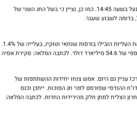
בשל חול המועד המסחר בבורסה בתל אביב ננעל בשעה 14:45. כמו כן, נציין כי בשל החג השני של
', בדומה לשבוע שעבר.
בבורסות אסיה ננעל הבוקר בעליות שערים. את העליות הובילו בורסות שנחאי וטוקיו, בעלייה של 1.4%.
יארד דולר.
לכתבה המלאה: סקירת אסיה
ז עניין גם היום. אמש צנחו יחידות ההשתתפות של
ם מהדו"ח ההנדסי שפורסם לפני חג הסוכות. ייתכן וכנס
רון הצליח למתן חלק מהירידות החדות.
לכתבה המלאה: