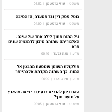
משפט
עוזי גרסטמן
06:52
|
|
בוטל פסק דין נגד מסעדה, וזו הסיבה
משפט
עוזי גרסטמן
04:00
|
|
גיל המוח מתוך לילה אחד של שינה:
האלגוריתם שמזהה סיכון לדמנציה שנים
מרא
מדע
ענת גלעד
00:40
|
|
מולקולת השומן שנוסעת מהבטן אל
המוח: כך השמנה מקדמת אלצהיימר
מדע
מירב ארד
00:09
|
|
האם ניתן להוציא צו עיכוב יציאה מהארץ
על תושב חוץ?
משפט
עוזי גרסטמן
00:05
|
|