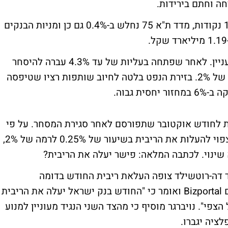
חה וחתם בירידות.
בסיכום יומי מדד המעו"ף ירד ב-0.4% ל-1,226 נקודות, מדד ת"א 75 נחלש ב-0.4% גם כן ומניות הבנקים
בשוק המניות שותפות גבעות המשיכה לרכז עניין. לאחר שפתחה בעליות של עד 4.3% עברה להיסחר
ביציבות ובסופו של יום המסחר ננעלה בעליה של 2%. בזירת הנפט בלטה לחיוב שותפות רציו שטיפסה
 לחודש אוקטובר שתפורסם לאחר סגירת המסחר. על פי
הערכות נגיד בנק ישראל פרופ' סטנלי פישר צפוי להעלות את הריבית בשיעור של 0.25% לרמה של 2%,
שינוי.
לכתבה המלאה: פישר יעלה את הריבית?
נד דה-רוטשילד צופה העלאת ריבית החודש בדומה
לקונצנזוס. נויברגר מתייחס לנושא בשיחה עם Bizportal ואומר כי "החודש בנק ישראל יעלה את הריבית
 המחירים לצרכן שעלה ב-0.5% מעל הצפי". נויברגר מוסיף כי מהצד השני הנגיד מעוניין למנוע
ציה יגברו.