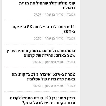
שני מיליון דולר שהפיל את מניית
דואולינ
גלובל
אדיר בן עמי
07:07
|
|
11 מניות בלבד הפילו את SK הייניקס
ב-30%,
גלובל
אדיר בן עמי
06:56
|
|
ההזמנות גדולות מההכנסות, והמניה עדיין
32% באדום: החידה של קרטוס
גלובל
עוזי גרסטמן
06:56
|
|
צמחה ב-53% ואיבדה 21% בדקות: מה
באמת קרה בדוח של אפלובין
גלובל
עוזי גרסטמן
06:53
|
|
בניין מסוכן בן 120 שנים התחיל לקרוס
וגרם נזקים - מי ישלם על הנזק?