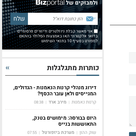
ולמבזקים של
אני מאשר קבלת ניוזלטרים ודיוורים פרסומיים
בדואר אלקטרוני ו/או באמצעות הסלולר בהתאם
למפורט בסעיף 10 בתנאי השימוש
כותרות מתגלגלות
דירוג מנהלי קרנות הנאמנות - הגדולים,
המגייסים ולאן עובר הכסף?
קרנות נאמנות
מירב ארד
08:38
|
|
היום בבורסה: מימושים בטנק,
התאוששות בנייס
שוק ההון
מערכת ביזפורטל
07:55
|
|