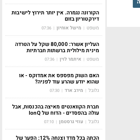
ה
הקורונה נגמרה. אין יותר תירוץ לישיבות
דירקטוריון בזום
משפט
מישל אוחיון
07:36
|
|
העליון אשרר: 80,000 שקל על הטרדה
מינית מילולית ברשתות חברתיות
משפט
איתמר לוין
07:36
|
|
האם השוק מפספס את אמדוקס - או
שהוא יודע שהרע עוד לפניה?
גלובל
מירב ארד
07:30
|
|
חברת הקוואנטים מאיצה בהכנסות, אבל
עולה בהפסדים - הדוח של IonQ
גלובל
עוזי גרסטמן
07:10
|
|
הכתה בכל מדד וצנחה 12%: הפער של