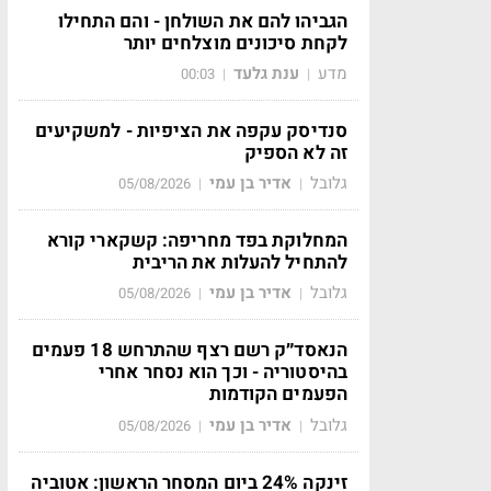
הגביהו להם את השולחן - והם התחילו
לקחת סיכונים מוצלחים יותר
מדע
ענת גלעד
00:03
|
|
סנדיסק עקפה את הציפיות - למשקיעים
זה לא הספיק
גלובל
אדיר בן עמי
05/08/2026
|
|
המחלוקת בפד מחריפה: קשקארי קורא
להתחיל להעלות את הריבית
גלובל
אדיר בן עמי
05/08/2026
|
|
הנאסד״ק רשם רצף שהתרחש 18 פעמים
בהיסטוריה - וכך הוא נסחר אחרי
הפעמים הקודמות
גלובל
אדיר בן עמי
05/08/2026
|
|
זינקה 24% ביום המסחר הראשון: אטוביה