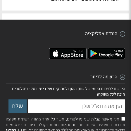
הורדת אפליקציה
הרשמה לדיוור
הירשם לסיכום היומי של שוק ההון ולמבזקים של ביזפורטל - ניוזלטרים
חובה לכל משקיע
אני מאשר קבלת שני ניוזלטרים, אשר כל אחד מהווה רשימת תפוצה
נפרדת, בנושאים סיכום יומי והתראות חמות וקבלת דיוורים פרסומיים
בדואר אלקטרוני ו/ או באמצעות הסלולר בהתאם למפורט בסעיף 10
בתנאי