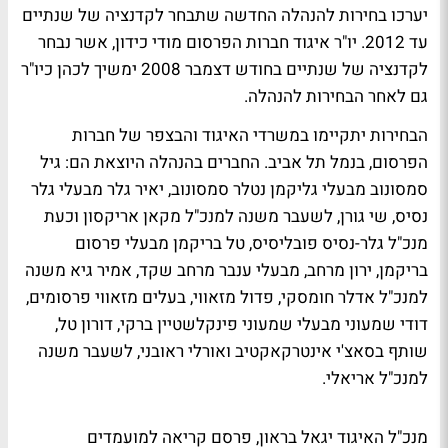
יערכו בחירות להנהלה החדשה שתבחר לקדנציה של שנתיים
עד 2012. יו"ר איגוד חברות הפרסום מודי כידון, אשר נבחר
לקדנציה של שנתיים בחודש דצמבר 2008 ימשיך לכהן כיו"ר
גם לאחר הבחירות להנהלה.
הבחירות יתקיימו במשרדי האיגוד והבצפר של חברות
הפרסום, בנמל תל אביב. החברים בהנהלה היוצאת הם: גיל
סמסונוב מבעלי גליקמן נטלר סמסונוב, יאיר גלר מבעלי גלר
נסיס, שי גורן, לשעבר משנה למנכ"ל מקאן אריקסון וכעת
מנכ"ל גלר-נסיס פובליסיס, טל בריקמן מבעלי פרסום
בריקמן, ירון מרחב, מבעלי ענבר מרחב שקד, אמיר גיא משנה
למנכ"ל אדלר חומסקי, פדול מזאווי, בעלים מזאווי פרסומים,
דודי שמעוני מבעלי שמעוני פינקלשטיין ברקי, דורון טל,
שותף בסאצ'י אינטרקאקטיב ואורלי ראובני, לשעבר משנה
למנכ"ל אריאלי.
מנכ"ל האיגוד יגאל בראון, פרסם קריאה למועמדים