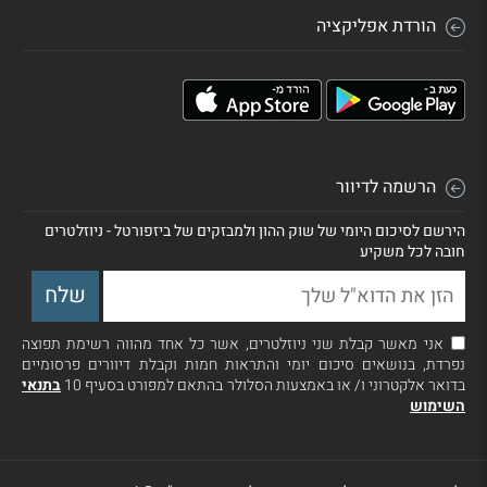
הורדת אפליקציה
הרשמה לדיוור
הירשם לסיכום היומי של שוק ההון ולמבזקים של ביזפורטל - ניוזלטרים
חובה לכל משקיע
אני מאשר קבלת שני ניוזלטרים, אשר כל אחד מהווה רשימת תפוצה
נפרדת, בנושאים סיכום יומי והתראות חמות וקבלת דיוורים פרסומיים
בדואר אלקטרוני ו/ או באמצעות הסלולר בהתאם למפורט בסעיף 10
בתנאי
השימוש