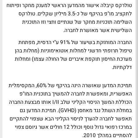
טולרקס קיבלה אישור מהמדען הראשי למענק מחקר ופיתוח
לתקציב מו"פ בהיקף של כ-3.5 מיליון שקלים. טולרקס
השלימה תוכניות מחקר של שנתיים וחצי וזו התוכנית
השלישית אשר מאושרת לחברה.
החברה המוחזקת בשיעור של 91% ע"י הדסית, מפתחת
טיפול תרופתי חדשני למחלות אוטואימוניות (מחלות בהן
מערכת החיסון תוקפת איברים של החולה עצמו) ומחלות
דלקתיות.
תמיכת המדען שאושרה הינה בהיקף של 60%, המקסימלית
האפשרית, ומאפשרת לחברה להמשיך בתוכנית המו"פ
הכוללת המשך הניסוי הקליני שלב I/II אותו מבצעת החברה
במחלת השתל נגד מאחסן (GVHD). תמיכת המדען גם
תאפשר לחברה להערך לניסוי הקליני הבא שצפוי להתקיים
במרכז רפואי גדול נוסף וכולל 12 חולים אשר גיוסם צפוי
להסתיים במהלך 2010.