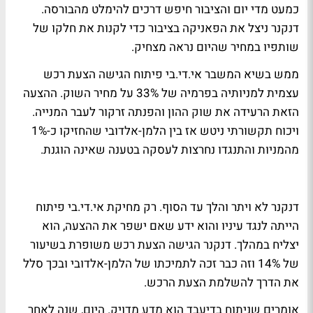
כמעט מדי יום והציבור חיפש דרכים להימלט מהבורסה.
דנקנר ניצל את הפאניקה בציבור כדי לקנות את חלקו של
שותפיו במחיר שהיום נראה מצחיק.
ממש בשיא המשבר אי.די.בי פיתוח הגישה הצעת רכש
עצמית למניותיה בפרמיה של 33% על מחיר השוק. ההצעה
הזאת הרעידה את שוק ההון והפנתה זרקור לעבר המנייה.
ויכוח תקשורתי ניטש אז בין הלמן-אלדובי שהחזיקו כ-1%
מהמניות והתנגדו נחרצות לעסקה בטענה שאינה הוגנת.
דנקנר לא ויתר והלך עד הסוף. רק מחיקת אי.די.בי פיתוח
הייתה לנגד עיניו והוא ידע שאם ישפר את ההצעה, הוא
יצליח במהלך. דנקנר הגישה הצעת רכש משופרת בשיעור
של 14% וזה כבר זכה לתמיכתו של הלמן-אלדובי ובכך סלל
את הדרך להשלמת הצעת הרכש.
אומרים שניתוח בדיעבד הוא מדע מדויק. היום, שנה לאחר