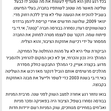
בכל רגע נתון הוא מעדיף לעשות את מה שטוב לו כבעל
שליטה מאשר מה שטוב לשותפיו בחברה, בעלי המיעוט.
בשביל להוכיח את הטענה שלי לא צריך ללכת רחוק מדי.
ינואר 2009, שלושה חודשים אחרי קריסת ליהמן ברדרס
כשהשווקים רעדו, נסחרה בבורסה חברה "קטנה", אי.די.בי
פיתוח שמה. דנקנר שם לעצמו מטרה למחוק את החברה
ממסחר על ידי רכישת אחזקות הציבור, והוא הצליח.
הביקורת שלי היא לא על מהות ההחלטה על המחיקה.
המהלך היה נכון והכרחי, אך לא כאן המקום להרחיב ולהסביר
מדוע. בקצרה אציין, כי המהלך התבקש כחלק מסדרת
מהלכים מרשימים אותם הוביל דנקנר מאז רכש את השליטה
באי.די.בי בשנת 2003 כדי לשפר ולייעל את מבנה האחזקות
בקבוצה.
בואו נחזור רגע אחורה למצב השוק לפני שנה. מרבית המניות
בבורסה נסחרו בשפל, הציבור היה בפאניקה ומכר מניות
ואג"חים במחירים מגוחכים, שוק המניות רשם ירידות חדות