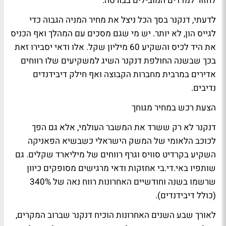
לחזור למדדים המובילים בבורסה.
לדעתי, דנקנר בסך הכל ניצל את מחיר המניה הגבוה כדי
לגייס הון, לא יותר. יש מי שגם מסכים עם המהלך ואף הכניס
את היד לכיס והשקיע 60 מיליון שקל. אלו ודאי יסבירו זאת
בכך שבשנה החולפת דנקנר השיג למשקיעים שלו רווחים
אדירים במרבית מחברות הקבוצה ואף חילק דיבידנדים
נדיבים.
הצעת רכש במחיר מגוחך
דנקנר לא רק ששרד את המשבר העולמי, אלא גם הפך
לכוכב הלאומי של המשק הישראלי כשבשיא הפאניקה
השקיע בקרדיט סוויס וגרף רווחים של מיליארד שקלים. גם
שותפיו באי.די.בי אחזקות ודאי מרגישים מסופקים כיוון
שרשמו בשנה וחודשיים האחרונות רווח נאה של 340%
(כולל דיבידנדים).
לאורך שבע השנים האחרונות הוכיח דנקנר שברוב המקרים,