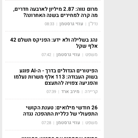
מרום נווה: 2.87 מיליון לארבעה חדרים,
מה קרה למחירים בשנה האחרונה?
נדל"ן
עוזי גרסטמן
08:33
|
|
נהג בשלילה ולא ידע: הפניקס תשלם 42
אלף שקל
משפט
עוזי גרסטמן
07:42
|
|
הפיטורים הגדולים בדרך - ה-AI פוגע
בשוק העבודה: 113 אלף משרות נעלמו
והפגיעה צפויה להתעצם
קריירה
מירב ארד
07:39
|
|
26 חודשי מילואים: טענת הקושי
התפעולי של כללית התהפכה נגדה
משפט
עוזי גרסטמן
07:28
|
|