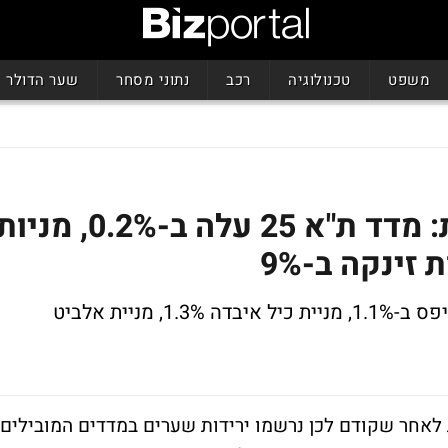
משפט
טכנולוגיה
רכב
נתוני מסחר
שער הדולר
המסחר ננעל בעליות קלות: מדד ת"א 25 עלה ב-0.2%, מני
מדד התל-טק התחזק ב-1.6%, מדד הנדל"ן טיפס ב-1.1%, מניית כיל איבדה 1.3%, מניית אלביט
 לאחר שקודם לכן נרשמו ירידות שערים במדדים המובילים.