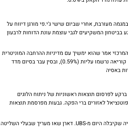
גמה מעורבת, אחרי שביום שישי ג'י.פי מורגן דיווח על
 בביטחון המשקיעים לגבי עוצמת עונת הדוחות לרבעון
בד 1.16%, אחרי שהבנק המרכזי אמר שהוא ימשיך עם מדיניות ההרחבה המוניטרית
כדי לשמר את ההתאוששות הכלכלית. בדרום קוריאה נרשמו עליות (0.59%), ובסין עבר בסיום מדד
ות באסיה
חידות ההשתתפות גבעות יהש זינקו ב-8.9% ברקע לפרסום תוצאות ראשוניות של ניתוח הלוגים
וטנציאל לאזורים ברי הפקה.
גבעות מפרסמת תוצאות
מניית פרטנר טיפסה ב-3% ברקע להמלצת קניה שקיבלה היום מ-UBS. דארן שאו מעריך שבעלי השליטה