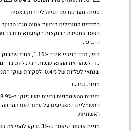
בבריטניה מתחזק מדד הפוטסי ב-0.8% ובצרפת עולה מדד הקאק ב-0.6%.
סגירה מעורבת עם נטייה לירידות באסיה
המדדים המובילים ביבשת אסיה סגרו הבוקר במ
הפסד בחטיבת הבנקאות הקמעונאית ובכך פגע
הרביעי.
ביפן, מדד הניקיי אי
שנחאי לעליות של 0.4%.
לסקירת שוקי המני
מניות במרכז
י
החשמליים המצביעים על עמוד נפט המהווה פ
ראשוניות