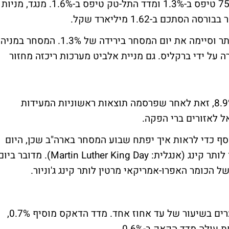
מדד ת"א 25 התחזק קלות ב-0.2%, מדד ת"א 75 טיפס ב-1.3% ומדד התל-טק טיפס ב-1.6%. מנגד, מניות
מניית כיל ריכזה את מחזור המסחר הגבוה ביותר וסיימה את יום המסחר בירידה של 1.3%. המסחר במניה
 על ידי ברקליס. גם מניית אלביט מערכות ריכזה מחזור
יחידות ההשתתפות של גבעות יהש זינקו ב-8.9%, זאת לאחר שפרסמה תוצאות ראשוניות המעידות
 לאזורים ברי הפקה.
וסף כדי לראות איך יפתח שבוע המסחר בארה"ב שכן, היום
לא יתקיים מסחר בוול סטריט לרגל יום מרטין לותר קינג (אנגלית: Martin Luther King Day). מדובר ב
ל הכומר האפרו-אמריקאי מרטין לותר קינג ג'וניור.
בשעה זו נרשמות בבורסות אירופה עליות שערים בשיעור של עד אחוז אחד. מדד הדאקס מוסיף 0.7%,