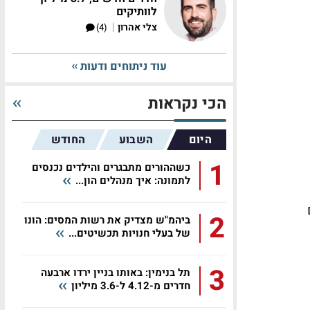
לוותיקים
|
צלי אהרון
(4)
עוד ניתוחים ודעות
הכי נקראות
היום
השבוע
החודש
1
כשההורים מתבגרים והילדים נכנסים
לתמונה: איך מנהלים הון...
יום
2
ביהמ"ש מצדיק את רשות המסים: הונו
של בעלי חנויות תכשיטים...
3
תל בנימין: באותו בניין ירדו ארבעה
חדרים מ-4.12 ל-3.6 מיליון