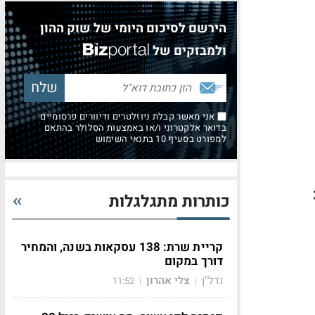
הירשם לסיכום היומי של שוק ההון
ולמבזקים של
אני מאשר קבלת ניוזלטרים ודיוורים פרסומיים
בדואר אלקטרוני ו/או באמצעות הסלולר בהתאם
למפורט בסעיף 10 בתנאי השימוש
של 350-
כותרות מתגלגלות
קריית שרת: 138 עסקאות בשנה, והמחיר
דורך במקום
נדל"ן
צלי אהרון
11:52
|
|