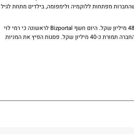
שהחברות מפתחות ללוקמיה ולימפומה, בילדים מתחת לגיל
מניית רמי לוי איבדה 0.5% במחזור ער של 48.2 מיליון שקל. היום חשף Bizportal לראשונה כי רמי לוי
מכר לבית ההשקעות פסגות כ-4.5% ממניות החברה תמורת כ-40 מיליון שקל. פסגות הפיץ את המניות