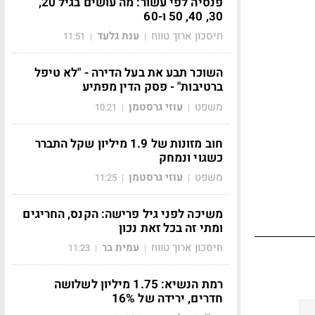
פנסיה לפי עשור: מה עושים בגיל 20,
30, 40, 50 ו-60
חיסכון ארוך טווח
ענת גלעד
11:51
|
|
השוכר תבע את בעל הדירה - "לא טיפל
ברטיבות" - פסק הדין מפתיע
משפט
עוזי גרסטמן
10:21
|
|
חוב מזונות של 1.9 מיליון שקל התברר
כשגוי ונמחק
משפט
עוזי גרסטמן
11:25
|
|
משיכה לפני גיל פרישה: הקנס, החריגים
ומתי זה בכל זאת נכון
חיסכון ארוך טווח
עמית בר
11:23
|
|
רמת הנשיא: 1.75 מיליון לשלושה
חדרים, ירידה של 16%