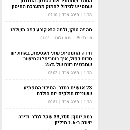
הסוכר שמסתיר את הסרטן: המנגנון
שמסייע לגידול לחמוק ממערכת החיסון
מדע
מירב ארד
04:10
|
|
מה זה טוקן, ולמה הוא קובע כמה תשלמו
BizTech
ענת גלעד
01:03
|
|
חידה מתמטית: שתי מעטפות, באחת יש
סכום כפול, איך בוחרים? והחישוב
שמבטיח רווח של 25%
מדע
מירב ארד
05:02
|
|
23 אנשים בחדר: הסיכוי המפתיע
ששניים חולקים יום הולדת
מדע
מירב ארד
00:51
|
|
רמת יוסף: 33,700 שקל למ"ר, ודירה
ישנה ב-1.6 מיליון