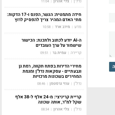
נדל"ן
צלי אהרון
11:04
|
|
חידה מתמטית: הגשר, הפנס ו-17 הדקות:
מתי האדם המהיר צריך להפסיק לרוץ
מדע
מירב ארד
10:58
|
|
ה-AI יודע לכתוב ולתכנת: הכישור
שישמור על ערך העובדים
קריירה
עמית בר
09:51
|
|
מחירי הדירות בפתח תקווה, רמת גן
ה
וגבעתיים - עסקאות נדל"ן ומגמת
המחירים בשכונות מרכזיות
נדל"ן
עוזי גרסטמן
08:46
|
|
קריית קריניצי: מ-24 אלף ל-38 אלף
שקל למ״ר, אותה שכונה
נדל"ן
צלי אהרון
08:34
|
|