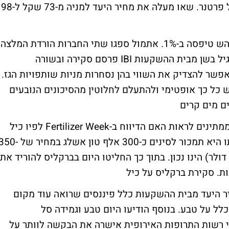
החדשים יצליחו לשפר את פעילות הליבה של פרטנר. שאו מעלה את מחיר היעד למניה מ-73 שקל ל-98
מניות אבנר יהש עלתה ב-2% ודלק קידוחים יהש טיפסה ב-1%. אתמול ספגו שתי החברות הורדת המלצה
והיום תיקנו במעט חלק מהירידות. האנליסט גיל בשן מבית ההשקעות IBI פרסם סקירה ובשורה
פשר להצדיק את השווי בהן נסחרות מניות שותפויות הגז.
 כל כך אופטימי ולהתעלם לחלוטין מהסיכונים הנובעים
ם מים קרים
המשקיעים ביצרנית הדשנים הישראלית כיל ממתינים לראות האם הדיווח ב-Fertilizer Week לפיו כיל
צפויה לחתום על חוזה אשלג עם סין, במסגרתו היא תמכור לסינים כ-300 אלף טון אשלג במחיר 
טון (שווי עסקה של 106.5 מיליון דולר) הינו נכון. בתוך כך החליטו היום בברקליס להוריד את
ות.
סקירת ברקליס על כיל
ברקע להעלאת מחיר היעד מבית ההשקעות כלל פיננסים שרואה עוד מקום
כלל על טבע
. בנוסף הודיעו היום טבע וגמידה סל
הדמיה, כי רשות התרופות האירופית אישרה את הבקשה לוותר על