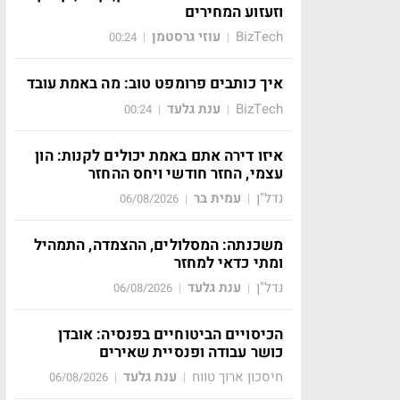
וזעזוע המחירים
BizTech
עוזי גרסטמן
00:24
|
|
איך כותבים פרומפט טוב: מה באמת עובד
BizTech
ענת גלעד
00:24
|
|
איזו דירה אתם באמת יכולים לקנות: הון
עצמי, החזר חודשי ויחס ההחזר
נדל"ן
עמית בר
06/08/2026
|
|
משכנתה: המסלולים, ההצמדה, התמהיל
ומתי כדאי למחזר
נדל"ן
ענת גלעד
06/08/2026
|
|
הכיסויים הביטוחיים בפנסיה: אובדן
כושר עבודה ופנסיית שאירים
חיסכון ארוך טווח
ענת גלעד
06/08/2026
|
|