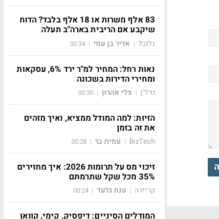
83 אלף משרות או 18 אלף בלבד? הדוח
שיקבע אם הריבית בארה"ב תעלה
גלובל
אדיר בן עמי
00:34
|
|
נאות רחל: המחיר למ"ר ירד 6%, עסקאות
ומחירי הדירות בשכונה
נדל"ן
צלי אהרון
00:30
|
|
הזיות: למה המודל ממציא, ואיך מזהים
את זה בזמן
BizTech
עמית בר
00:28
|
|
ה
זיכוי מס על תרומות 2026: איך מחזירים
35% מכל שקל שתרמתם
קריירה
ענת גלעד
00:24
|
|
המודלים הסיניים: דיפסיק, קימי, קוואן