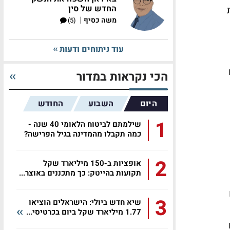
החדש של סין
|
משה כסיף
(5)
עוד ניתוחים ודעות
הכי נקראות במדור
היום
השבוע
החודש
1
שילמתם לביטוח הלאומי 40 שנה -
כמה תקבלו מהמדינה בגיל הפרישה?
2
אופציות ב-150 מיליארד שקל
תקועות בהייטק: כך מתכננים באוצר...
3
שיא חדש ביולי: הישראלים הוציאו
1.77 מיליארד שקל ביום בכרטיסי...