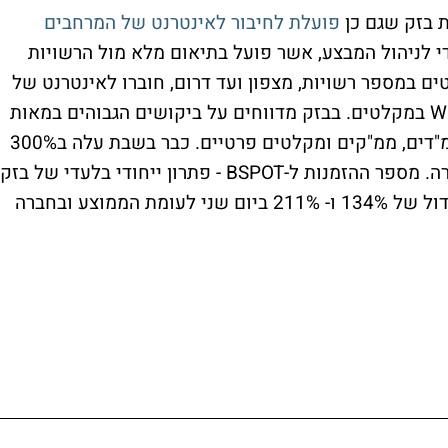
 בזק שגם כן
פועלת לחיבור לאינטרנט של המרחבים
ודי לניהול המבצע, אשר פועל בתיאום מלא מול הרשויות
ם במספר רשויות, מצפון ועד דרום, חוברו לאינטרנט של
בזק, והאזרחים השוהים בהם כבר נהנים מ-WIFI במקלטים. בבזק מדווחים על ביקושים הגבוהים במאות
אחוזים גם בכל הנוגע לפתרונות אינטרנט לממ"דים, ממ"קים ומקלטים פרטיים. כבר בשבת עלה ב300%
הביקוש למשפרי טווח בהשוואה לשבת שעברה. מספר ההזמנות ל-BSPOT - פתרון ייחודי בלעדי של בזק
לחיבור ממ"דים ומרתפים רשם ביום ראשון גידול של 134% ו- 211% ביום שני לעומת הממוצע ובחברה