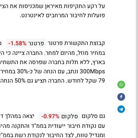
על רקע התקיפות מאיראן שמכניסות את הציב
פועלות לחיבור המרחבים לאינטרנט.
קבוצת התקשורת פרטנר
מצי
פרטנר
-1.58%
במחיר מוזל, מהיום למחר. החברה ציינה כי ה
בארץ, ללא תלות בחברה שפרסה את התשתית ב
300Mbps ונ
79 שקל לחודש. החברה תציע גם 50% הנחה על עלות ההתקנה החד פעמית שתעמוד 250 שקל.
גם סלקום
יצאה במהלך דומה
סלקום
-0.97%
ומגדיל טווח, לצד החיבור לנקודת רשת בממ