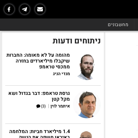
מחשבונים
ניתוחים ודעות
מהומה על לא מאומה: החברות
שיקבלו מיליארדים בחזרה
ממכסי טראמפ
מנדי הניג
גרסת טראמפ: דבר בגדול ושא
מקל קטן
|
איתמר לוין
(3)
1.4 מיליארד חביות: המלחמה
באיראן חשפה את הנשק