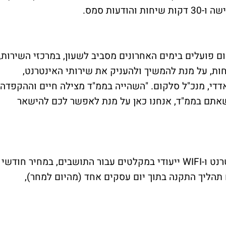
ם פועלים בימים האחרונים מסביב לשעון, במרכזי השירות,
חות, על מנת להמשיך ולהעניק את שירותי האינטרנט,
אדדי, מנכ"ל סלקום. "השהייה בממ"ד מצילה חיים וההקפדה
כשאתם בממ"ד, אנחנו כאן על מנת לאפשר לכם להישאר
גם HOT הודיעה על השקת שירות חיבור אינטרנט ו-WIFI ייעודי במקלטים עבור התושבים, במחיר חודשי
השלים תהליך התקנה בתוך יום עסקים אחד (מהיום למחר),