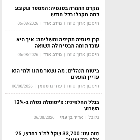
מקדם ההמרה בפנסיה: המספר שקובע
כמה תקבלו בכל חודש
חיסכון ארוך טווח
מירב ארד
06/08/2026
|
|
קרן פנסיה מקיפה ומשלימה: איך היא
עובדת ומה מבטיח לה תשואה
חיסכון ארוך טווח
מירב ארד
06/08/2026
|
|
ביטוח מנהלים: מה נשאר ממנו ולמי הוא
עדיין מתאים
חיסכון ארוך טווח
עוזי גרסטמן
06/08/2026
|
|
בגלל החלפיניו: צ׳יפוטלה נפלה ב-13%
השבוע
גלובל
אדיר בן עמי
06/08/2026
|
|
נווה עוז: 33,700 שקל למ"ר בחדש, 25
אלף ביד שנייה