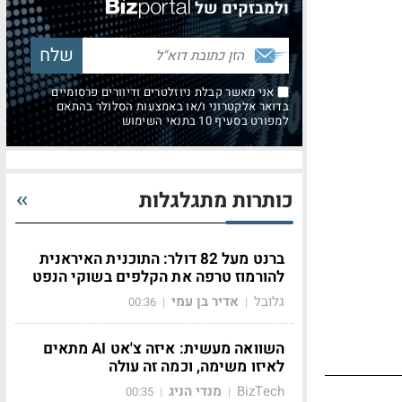
ולמבזקים של
אני מאשר קבלת ניוזלטרים ודיוורים פרסומיים
בדואר אלקטרוני ו/או באמצעות הסלולר בהתאם
למפורט בסעיף 10 בתנאי השימוש
כותרות מתגלגלות
ברנט מעל 82 דולר: התוכנית האיראנית
להורמוז טרפה את הקלפים בשוקי הנפט
גלובל
אדיר בן עמי
00:36
|
|
השוואה מעשית: איזה צ'אט AI מתאים
לאיזו משימה, וכמה זה עולה
BizTech
מנדי הניג
00:35
|
|