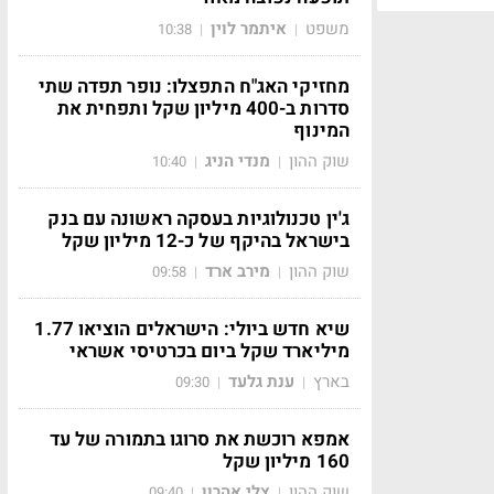
משפט
איתמר לוין
10:38
|
|
מחזיקי האג"ח התפצלו: נופר תפדה שתי
סדרות ב-400 מיליון שקל ותפחית את
המינוף
שוק ההון
מנדי הניג
10:40
|
|
ג'ין טכנולוגיות בעסקה ראשונה עם בנק
בישראל בהיקף של כ-12 מיליון שקל
שוק ההון
מירב ארד
09:58
|
|
שיא חדש ביולי: הישראלים הוציאו 1.77
מיליארד שקל ביום בכרטיסי אשראי
בארץ
ענת גלעד
09:30
|
|
אמפא רוכשת את סרוגו בתמורה של עד
160 מיליון שקל
שוק ההון
צלי אהרון
09:40
|
|