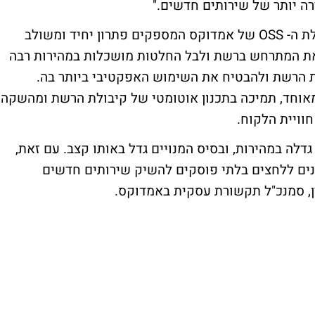
ה יותר של שירותים חדשים."
חברת Kyivstar הטמיעה מספר מוצרים מחבילת ה- OSS של אמדוקס המספקים פתרון יחיד ומשולב
ת המתרחש ברשת ולבל החלטות מושכלות במהירות רבה
 הרשת ולהבטיח את השימוש האפקטיבי ביותר בה.
יק ומאוחד, תמיכה בתכנון אוטומטי של קיבולת הרשת ומהשקה
וויית הלקוח.
לה במהירות, ובסיס המנויים גדל באותו קצב. עם זאת,
נים ללחצים בלתי פוסקים להשיק שירותים חדשים
ן, סמנכ"ל תקשורת עסקית באמדוקס.