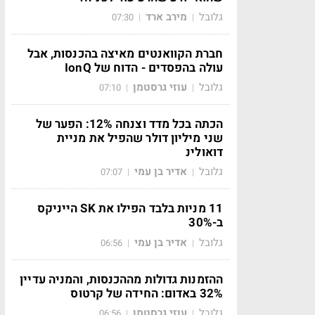
גלובל
מירב ארד
07:30
|
|
חברת הקוואנטים מאיצה בהכנסות, אבל
עולה בהפסדים - הדוח של IonQ
גלובל
עוזי גרסטמן
07:10
|
|
הכתה בכל מדד וצנחה 12%: הפער של
שני מיליון דולר שהפיל את מניית
דואולינ
גלובל
אדיר בן עמי
07:07
|
|
11 מניות בלבד הפילו את SK הייניקס
ב-30%
גלובל
אדיר בן עמי
06:56
|
|
ההזמנות גדולות מההכנסות, והמניה עדיין
32% באדום: החידה של קרטוס
גלובל
עוזי גרסטמן
06:56
|
|