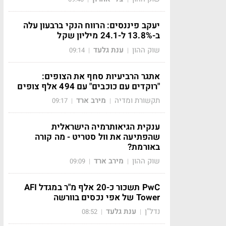
יעקב פיננסים: הרווח הנקי ברבעון עלה
ב-13.8% ל-24.1 מיליון שקל
שוק ההון
ענת גלעד
09:14
|
|
אתגר הרביעיות סחף את הצופים:
"רוקדים עם כוכבים" עם 494 אלף צופים
תקשורת ומדיה
מירב ארד
09:17
|
|
ענקית הגיאותרמיה הישראלית
שהפתיעה את וול סטריט - מה קורה
באורמת?
שוק ההון
מירב ארד
09:09
|
|
PwC תשכור כ-20 אלף מ"ר במגדל AFI
Tower של אפי נכסים בוורשה
נדל"ן
ענת גלעד
08:52
|
|