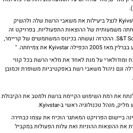
פתרונות ה-OSS של אמדוקס מאפשרים ל-Kyivstar לנצל ביעילות את משאבי הרשת שלה ולהשיק
חתה משמעותית של ההוצאות התפעוליות. בפרויקט זה
פעלה אמדוקס בשיתוף פעולה עם S&T Soft-Tronik. ההכרזה נעשתה בכינוס המשתמשים של קריימר,
ה זקוקה לפתרון OSS בוגר, מוכח ומודולארי על מנת לאחד את מלאי הרשת בכל קווי
ה וגם ניהול משאבי רשת באפקטיביות משופרת וכמובן
רים לנו לנתח את רמת השימוש הקיימת ברשת ולמטב את הקיבולת
 מנהל טכנולוגיה ראשי ב-Kyivstar.
ותפתנו באוקראינה ביישום הפרויקט המאתגר הוכיח את עצמו כבחירה
ת את ההוצאות ההוניות ואת עלות הפעולות במקביל