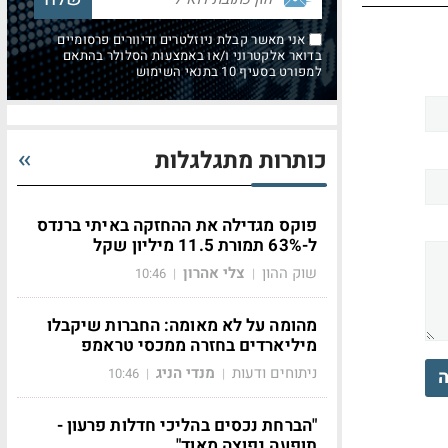
אני מאשר קבלת ניוזלטרים ודיוורים פרסומיים
בדואר אלקטרוני ו/או באמצעות הסלולר בהתאם
למפורט בסעיף 10 בתנאי השימוש
כותרות מתגלגלות
פוקס מגדילה את ההחזקה באיתי ברנדס
ל-63% תמורת 11.5 מיליון שקל
שוק ההון
צלי אהרון
10:46
|
|
מהומה על לא מאומה: החברות שיקבלו
מיליארדים בחזרה ממכסי טראמפ
ניתוחים ודעות
מנדי הניג
ה
10:46
|
|
"הברחת נכסים בהליכי חדלות פרעון -
תופעה נפוצה מאוד"