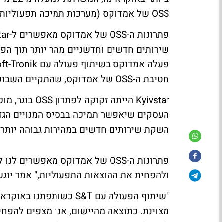
OSS של אמדוקס (מערכות תמיכה תפעוליות).
שירותים חדשים וחדשניים מהר יותר תוך הפ
חטיבת ה-OSS של אמדוקס, שהתקיים השבוע בברלין.מאז 2005 הכפילה Kyivstar את צמיחתה. "
Kyivstar היית
העסקים שיאפשר תמיכה בבסיס המנויים הגדל
השקת שירותים חדשים במהירות גבוהה יותר.
פתרונות ה-OSS של אמדוקס מאפש
ולהפחית את ההוצאות התפעוליות," אמר יוגש מליק,
"שיתוף הפעולה עם S&T כש
מצוינת. כתוצאה מהיישום, אנו מצפים להפחי