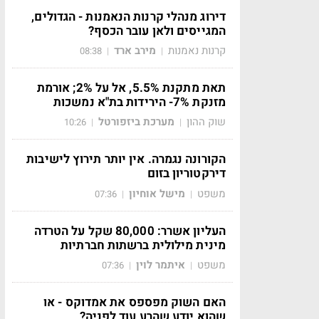
דירוג מנהלי קרנות הנאמנות - הגדולים,
המגייסים ולאן עובר הכסף?
קרנות נאמנות
מירב ארד
08:38
|
|
תאת מתקנת 5.5%, אל על 2%; אורמת
מזנקת 7%- הירידות בת"א נמשכות
שוק ההון
מערכת ביזפורטל
10:26
|
|
הקורונה נגמרה. אין יותר תירוץ לישיבות
דירקטוריון בזום
משפט
מישל אוחיון
07:36
|
|
העליון אשרר: 80,000 שקל על הטרדה
מינית מילולית ברשתות חברתיות
משפט
איתמר לוין
07:36
|
|
האם השוק מפספס את אמדוקס - או
שהוא יודע שהרע עוד לפניה?