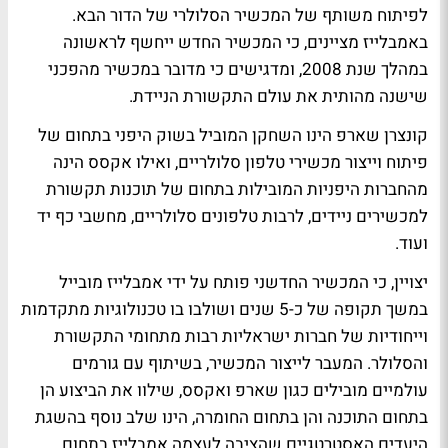
לפיתוח משותף של המכשיר הסלולרי של הדור הבא.
באמבלייז מציינים, כי המכשיר החדש ייחשף לראשונה
במהלך שנת 2008, ומדגישים כי מדובר במכשיר מהפכני
שישנה מהותית את עולם התקשורת הניידת.
קונצרן שארפ הינו השחקן המוביל בשוק היפני בתחום של
פיתוח וייצור מכשירי טלפון סלולריים, ואילו אקסס הינה
מהחברות היפניות המובילות בתחום של תוכנות תקשורת
למכשירים ניידים, לרבות טלפונים סלולריים, מחשבי כף יד
ועוד.
יצויין, כי המכשיר החדשני פותח על ידי אמבלייז מובייל
במשך תקופה של כ-5 שנים ושולבו בו טכנולוגיות מתקדמות
וייחודיות של חברות ישראליות רבות מתחומי התקשורת
והסלולר. המעבר לייצור המכשיר, בשיתוף עם גורמים
עולמיים מובילים כגון שארפ ואקסס, שילוו את הביצוע הן
בתחום התוכנה והן בתחום החומרה, הינו שלב נוסף בהשגת
היעדים האסטרטגיים שהציבה לעצמה אמבלייז בתחום