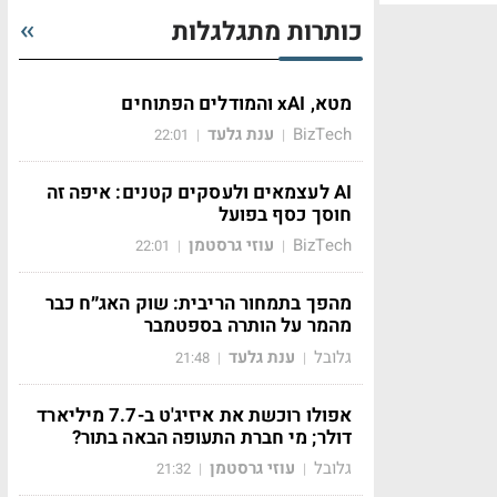
כותרות מתגלגלות
מטא, xAI והמודלים הפתוחים
BizTech
ענת גלעד
22:01
|
|
AI לעצמאים ולעסקים קטנים: איפה זה
חוסך כסף בפועל
BizTech
עוזי גרסטמן
22:01
|
|
מהפך בתמחור הריבית: שוק האג״ח כבר
מהמר על הותרה בספטמבר
גלובל
ענת גלעד
21:48
|
|
אפולו רוכשת את איזיג'ט ב-7.7 מיליארד
דולר; מי חברת התעופה הבאה בתור?
גלובל
עוזי גרסטמן
21:32
|
|