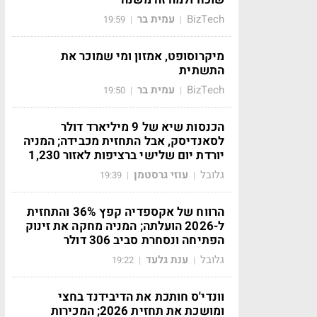
BizTech
עמית בר
19:59
|
|
מיקרוסופט, אמזון ומי שמוכר את
התשתית
BizTech
עמית בר
19:50
|
|
הכנסות שיא של 9 מיליארד דולר
לסאנדיסק, אבל התחזית מכבידה; המניה
יורדת יום שלישי ברציפות לאזור 1,230
גלובל
עוזי גרסטמן
19:39
|
|
הרווח של אקספדיה קפץ 36% והתחזית
ל-2026 הועלתה; המניה מחקה את זינוק
הפתיחה ונסחרת סביב 306 דולר
גלובל
ענת גלעד
19:22
|
|
וונדי'ס חותכת את הדיבידנד בחצי
ומושכת את תחזית 2026; המכירות