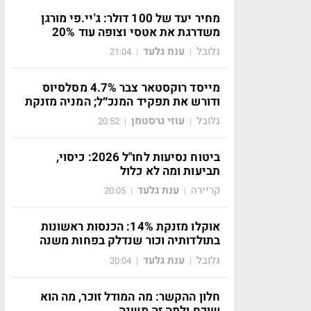
מחיר יעד של 100 דולר: ג'יי.פי מורגן
משדרגת את אטסי וצופה עוד 20%
גלובל
ענת גלעד
21:04
|
|
מייסד רוקסטאר צבר 4.7% מסלסיוס
ודורש את תפקיד המנכ״ל; המניה מזנקת
גלובל
עוזי גרסטמן
20:52
|
|
ביטוח נסיעות לחו"ל 2026: כיסוי,
תביעות ומה לא כלול
קריירה
ענת גלעד
20:05
|
|
אוקלו מזנקת 14%: הכנסות ראשונות
בתולדותיה וכור שנדלק בפחות משנה
גלובל
ענת גלעד
20:04
|
|
חלון ההקשר: מה המודל זוכר, מה הוא
שוכח ולמה זה משנה