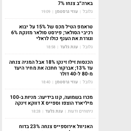
בארה״ב צנחו 7%
גלובל
עוזי גרסטמן
19:09
|
|
טראמפ הטיל מכס של 15% על יבוא
רכיבי הסולאר; פירסט סולאר מזנקת 6%
וגוררת את הענף כולו לראלי
גלובל
ענת גלעד
18:58
|
|
הכנסות זילו זינקו 18% אבל המניה צנחה
עד 13%; אברקור חתכה את מחיר היעד
מ-80 ל-40 דולר
גלובל
עוזי גרסטמן
18:40
|
|
מכרו בשמועה, קנו בידיעה: מניות ב-100
מיליארד הוצפו וספייס X דווקא זינקה
ניתוחים ודעות
ענת גלעד
18:28
|
|
האניוול אירוספייס צנחה 23% בדוח