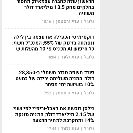
הראשון שלה כחברה עצמאית; מחסור
בחלקים מחק 13.5 מיליארד דולר
משוויה
גלובל
עוזי גרסטמן
18:16
|
|
דוקסימיטי הכפילה את עצמה בין לילה
ונפתחה בזינוק של 55%; המנכ״ל חשף:
כל חיפוש AI מכניס פי 10 מהעלות ש
גלובל
ענת גלעד
18:04
|
|
פורד חשפה טנדר חשמלי ב-28,350
דולר; המניה השלימה ירידה של כמעט
10% בשישה ימי מסחר
גלובל
עוזי גרסטמן
17:52
|
|
נילסן רוכשת את דאבל-וריפיי לפי שווי
של 2.15 מיליארד דולר; המניה מזנקת
14% ומתקרבת למחיר ההצעה
גלובל
ענת גלעד
17:44
|
|