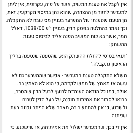
אין לקבל את טענת המשיב, אשר על פיה, עקרונית, אין ליתן
למערער לחזור מן ההצהרה, שהוא נתן במיסוי מקרקעין. זאת,
מן הטעם שטענתו של המערער בעניין מס שבח לא התקבלה.
וכך נאמר בהחלטה בפסק הדין, בעניין ו"ע 1038/00, דאלל
תמר, אשר בא כוח המשיב הפנה אליה לביסוס טענת
ההשתק:
"תנאי בסיסי להחלת ההשתק הוא, שהטענה שנטענה בהליך
הראשון נתקבלה."
משלא התקבלה טענת המערער - אפשר שהמערער גם לא
עשה אז מאמץ של ממש לקדמה, כי הוא לא האמין בה.
אולם, כמו כל הודאה העומדת לרועץ לבעל הדין שמסרה,
בבואו לסתור את אמיתות תוכנה, על בעל הדין לטרוח
ולשכנע, כי אין להתחשב בה, מאחר שלא הייתה נכונה בעת
שניתנה.
אין די בכך, שהמערער ישלול את אמיתותה, או שישכנע, כי