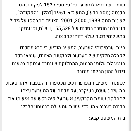
שומה, שהוצאו למערער על פי סעיף 152 לפקודת מס
הכנסה (נוסח חדש), התשכ"א-1961 [להלן - "הפקודה"],
לשנות המס 1999, 2000, 2001. הצווים התבססו על גידול
הון בלתי מוסבר בסכום של 1,155,528 ש"ח, וכן עסקו
בתשלומי רנטה שלא דווחו כהכנסה.
היות שבסיכומי הערעור, המשיב הודיע, כי הוא מסכים
לקבלה חלקית של הערעור ולהקטנת הצווים, שיצאו בכל
הנוגע לתשלומי הרנטה, המחלוקת שנותרה עוסקת בטענת
גידול ההון הבלתי מוסבר.
לטענת המשיב, המערער רכש מכספו דירה בעבור אמו. טענת
המשיב נשענת, בעיקרה, על מכתב של המערער עצמו
למחלקת שומת מקרקעין, אשר על פיה רכש עם אישתו את
הדירה בעבור אמו, כדי שזו תשמש לה כביטחון כלכלי.
בית המשפט קבע: