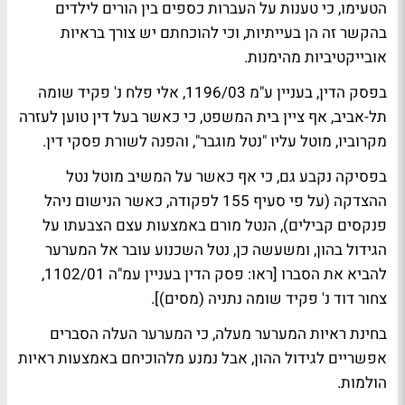
הטעימו, כי טענות על העברות כספים בין הורים לילדים
בהקשר זה הן בעייתיות, וכי להוכחתם יש צורך בראיות
אובייקטיביות מהימנות.
בפסק הדין, בעניין ע"מ 1196/03, אלי פלח נ' פקיד שומה
תל-אביב, אף ציין בית המשפט, כי כאשר בעל דין טוען לעזרה
מקרוביו, מוטל עליו "נטל מוגבר", והפנה לשורת פסקי דין.
בפסיקה נקבע גם, כי אף כאשר על המשיב מוטל נטל
ההצדקה (על פי סעיף 155 לפקודה, כאשר הנישום ניהל
פנקסים קבילים), הנטל מורם באמצעות עצם הצבעתו על
הגידול בהון, ומשעשה כן, נטל השכנוע עובר אל המערער
להביא את הסברו [ראו: פסק הדין בעניין עמ"ה 1102/01,
צחור דוד נ' פקיד שומה נתניה (מסים)].
בחינת ראיות המערער מעלה, כי המערער העלה הסברים
אפשריים לגידול ההון, אבל נמנע מלהוכיחם באמצעות ראיות
הולמות.