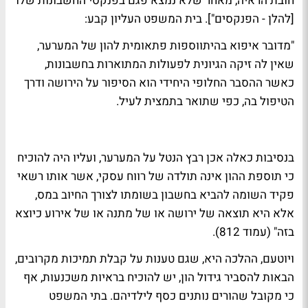
חובת הראיה, מאחר שלא נמצא פגם בפנקסי החשבונות שלו
[להלן - הפנקסים"]. בית המשפט העליון קבע:
"מדובר איפוא בהיתווספות פתאומית להון של המערער,
שאין לה זיקה הגיונית לפעולות המתוארות בחשבונות,
כאשר ההסבר החלופי היחידי הוא הסיפור על הירושה ודרך
הטיפול בה, כפי שתואר בתמצית לעיל.
בנסיבות כאלה אכן רבץ הנטל על המערער, ועליו היה להוכיח
כי תוספת ההון אינה תולדה של רווח עסקי, אשר אותו רשאי
פקיד השומה להביא בחשבון בשומתו לצורך החיוב במס,
אלא היא תוצאה של ירושה או של מתנה או של אירוע כיוצא
בזה" (עמוד 812).
ויוטעם, ההלכה היא, שגם טענות על קבלת תמיכות מקרובים,
הבאות להסביר גידול הון, יש להוכיח בראיות משכנעות, אף
כי מקובל שהורים נותנים כסף לילדיהם. בתי המשפט