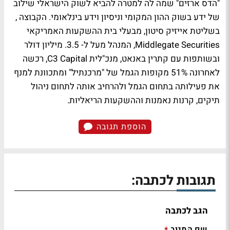
"הדס ארזים" שמה לה למטרה להביא לשוק הישראלי שילוב
של ידע בשוק ההון המקומי וניסיון וידע בינלאומי. הקבוצה ,
בשליטת אייזיק סיטון, מבעלי בית ההשקעות האמריקאי
Middlegate Securities, המנהל מעל ל- 3.5. מיליון דולר
ובשותפות עם קתרין באנאט, מנכ"לית C3 Capital, רכשה
לאחרונה 51% מקופות הגמל של "מרכנתיל" ומתכוונת למנף
את פעילותה בתחום הגמל ולהרחיב אותה לתחום ניהול
תיקים, קרנות נאמנות וההשקעות הריאליות.
הוספת תגובה
תגובות לכתבה:
הגב לכתבה
שם המגיב
*