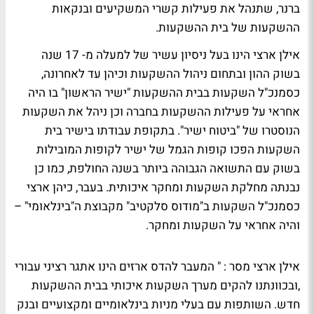
ברנר, שתנהל את פעילות קשרי המשקיעים ובנקאות
ההשקעות של בית ההשקעות.
אילן ארצי הינו בעל ניסיון עשיר של למעלה מ- 17 שנה
בשוק ההון ובתחום ניהול ההשקעות וכיהן עד לאחרונה,
כסמנכ"ל השקעות בבית ההשקעות "ישיר הראשון" בו היה
אחראי על פעילות ההשקעות בחברה וכן ניהל את השקעות
הנוסטרו של "ביטוח ישיר". בתקופת עבודתו בישיר בית
השקעות הפכו קופות הגמל של ישיר לקופות המובילות
בשוק עם התשואה הגבוהה ביותר בשנה החולפת, כמו כן
נבנתה מחלקת השקעות ומחקר איכותית. בעבר, כיהן ארצי
כסמנכ"ל השקעות ב"מודוס סלקטיב" מקבוצת ה"בינלאומי" –
והיה אחראי על השקעות ומחקר.
אילן ארצי מסר : " המעבר להדס ארזים הינו אתגר רציני עבורי
,ובכוונתנו להקים מערך השקעות איכותי בבית ההשקעות
חדש. השותפות עם בעלי מניות בינלאומיים ומקצועיים ובנק