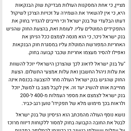
מציין, כי אחת המסקנות העולות מבדיקת שוק הבנקאות
היא, כי אין להשאיר את השמירה על זכויות הצרכן לשיקול
דעתו הבלעדי של בנק ישראל וכי חייבים להגדיר בחוק את
התפקידים המוטלים עליו. לעומת זאת, בהצעת החוק שהגיש
בנק ישראל ניכר, כי הוא מנסה לצמצם ככל הניתן את
האחריות המפורשת המוטלת עליו במסגרת חוק הבנקאות
ואפילו להסיר מעצמו אחריות שכבר קבועה בחוק.
"על בנק ישראל לדאוג לכך שהצרכן הישראלי יוכל להשוות
את עלות ניהול החשבון ואת עלות אמצעי התשלום. הצעת
החוק שהגיש בנק ישראל העולה מחר להצבעה בכנסת אינה
מחייבת אותו להשיג יעד זה. אין לקבל מצב בו למשל, יוכל
בנק ישראל לצמצם את מספר העמלות מ-400 ל-200
ולראות בכך מימוש מלא של תפקידו" טוען רגב-כביר.
נושא נוסף העולה מהמכתב הוא הניסיון של בנק ישראל
לבטל את החובה הקבועה בחוק למסור ללקוחות דיווח מרוכז
על עמלות ששילמו בטענה כי בכוונתו להחליפה בתקנות