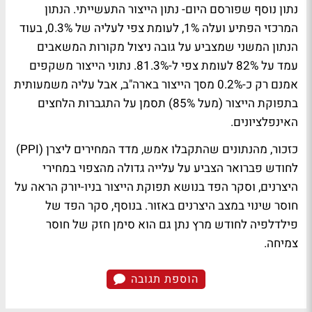
נתון נוסף שפורסם היום- נתון הייצור התעשייתי. הנתון
המרכזי הפתיע ועלה 1%, לעומת צפי לעליה של 0.3%, בעוד
הנתון המשני שמצביע על גובה ניצול מקורות המשאבים
עמד על 82% לעומת צפי ל-81.3%. נתוני הייצור משקפים
אמנם רק כ-0.2% מסך הייצור בארה"ב, אבל עליה משמעותית
בתפוקת הייצור (מעל 85%) תסמן על התגברות הלחצים
האינפלציונים.
כזכור, מהנתונים שהתקבלו אמש, מדד המחירים ליצרן (PPI)
לחודש פברואר הצביע על עלייה גדולה מהצפוי במחירי
היצרנים, וסקר הפד בנושא תפוקת הייצור בניו-יורק הראה על
חוסר שינוי במצב היצרנים באזור. בנוסף, סקר הפד של
פילדלפיה לחודש מרץ נתן גם הוא סימן חזק של חוסר
צמיחה.
הוספת תגובה