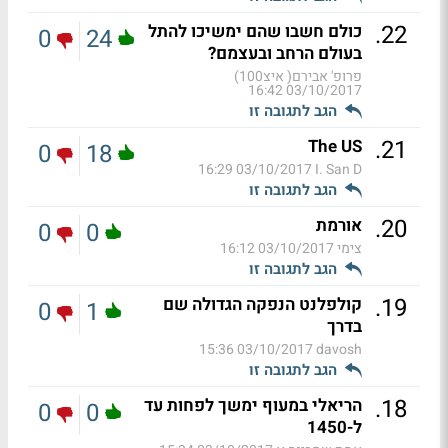
.
22
כולם חשבו שהם ימשיכו להתל
0
24
בעולם הרחב ובעצמם?
פרופ' אבירם( איצ100)
03/10/2017 16:42
הגב לתגובה זו
.
21
The US
0
18
03/10/2017 16:29
I. San D
הגב לתגובה זו
.
20
אורמת
0
0
צימי
03/10/2017 16:12
הגב לתגובה זו
.
19
קולפלנט הנפקה הגדולה שם
0
1
בדרך
03/10/2017 15:36
davosh
הגב לתגובה זו
.
18
הריאלי במעוף ימשך לפחות עד
0
0
ל-1450