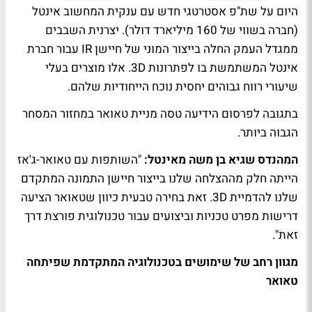
היום על שת"פ אסטרטגי חדש עם ענקית המחשוב אינטל
(חברה בשווי של 160 מיליארד דולר). יצרנית השבבים
ממגדל העמק החלה בייצור המוני של חיישן IR עבור חברת
אינטל המשתמשת בו לפתרונות 3D. אלו מוצרים בעלי
שיעורי רווח גבוהים יחסית נוכח הייחודיות שלהם.
בתגובה לפרסום הידיעה טסה מניית טאואר במחזור המסחר
הגבוה ביותר.
המהנדס שגיא בן משה מאינטל:
"השותפות עם טאואר-ג'אז
הייתה חלק מההצלחה שלנו בייצור חיישן התמונה המתקדם
שלנו להדמיית 3D. זאת בחירה טבעית כיוון שטאואר הציעה
דרישות מפרט טכניות וביצועים עבור טכנולוגית פורצת דרך
זאת".
מגוון רחב של שימושים בטכנולוגיה המתקדמת שפיתחה
טאואר