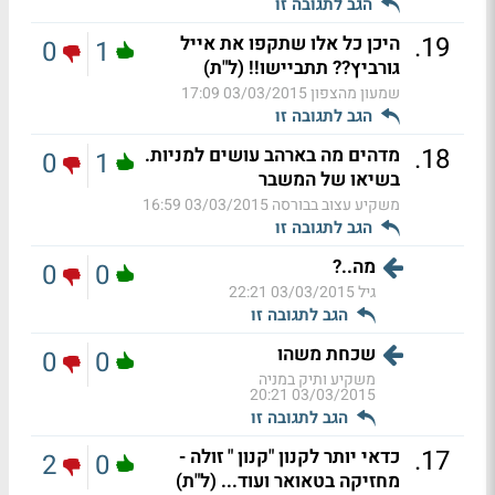
הגב לתגובה זו
.
19
היכן כל אלו שתקפו את אייל
0
1
גורביץ?? תתביישו!! (ל"ת)
שמעון מהצפון
03/03/2015 17:09
הגב לתגובה זו
.
18
מדהים מה בארהב עושים למניות.
0
1
בשיאו של המשבר
משקיע עצוב בבורסה
03/03/2015 16:59
הגב לתגובה זו
מה..?
0
0
גיל
03/03/2015 22:21
הגב לתגובה זו
שכחת משהו
0
0
משקיע ותיק במניה
03/03/2015 20:21
הגב לתגובה זו
.
17
כדאי יותר לקנון "קנון " זולה -
2
0
מחזיקה בטאואר ועוד... (ל"ת)