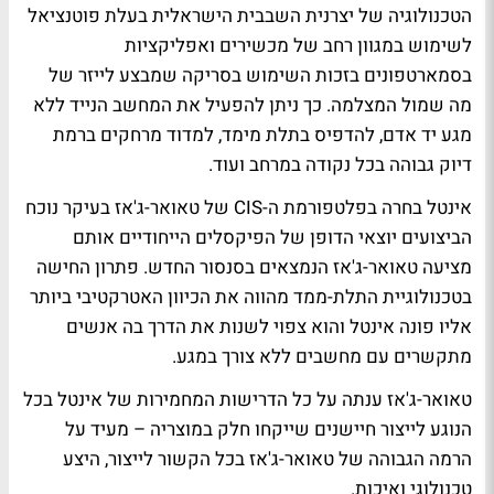
הטכנולוגיה של יצרנית השבבית הישראלית בעלת פוטנציאל
לשימוש במגוון רחב של מכשירים ואפליקציות
בסמארטפונים בזכות השימוש בסריקה שמבצע לייזר של
מה שמול המצלמה. כך ניתן להפעיל את המחשב הנייד ללא
מגע יד אדם, להדפיס בתלת מימד, למדוד מרחקים ברמת
דיוק גבוהה בכל נקודה במרחב ועוד.
אינטל בחרה בפלטפורמת ה-CIS של טאואר-ג'אז בעיקר נוכח
הביצועים יוצאי הדופן של הפיקסלים הייחודיים אותם
מציעה טאואר-ג'אז הנמצאים בסנסור החדש. פתרון החישה
בטכנולוגיית התלת-ממד מהווה את הכיוון האטרקטיבי ביותר
אליו פונה אינטל והוא צפוי לשנות את הדרך בה אנשים
מתקשרים עם מחשבים ללא צורך במגע.
טאואר-ג'אז ענתה על כל הדרישות המחמירות של אינטל בכל
הנוגע לייצור חיישנים שייקחו חלק במוצריה – מעיד על
הרמה הגבוהה של טאואר-ג'אז בכל הקשור לייצור, היצע
טכנולוגי ואיכות.