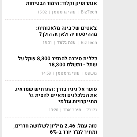
אנתרופיק וקלוד: הימור הבטיחות
BizTech
עוזי גרסטמן
15:02
|
|
צ'אטים של בינה מלאכותית:
מההיסטוריה ולאן זה הולך?
BizTech
ענת גלעד
15:01
|
|
כללית סירבה להחזיר 8,300 שקל על
שתל - ותשלם 18,300
משפט
עוזי גרסטמן
14:58
|
|
סופר אל ניניו בדרך: התרחיש שמדאיג
את הכלכלנים ומאיים להצית גל
התייקרויות עולמי
גלובל
מירב ארד
13:20
|
|
נווה עמל: 2.46 מיליון לשלושה חדרים,
ומחיר למ"ר יורד ב-6%