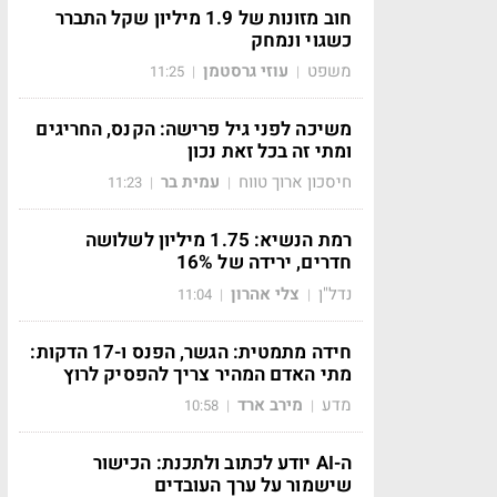
חוב מזונות של 1.9 מיליון שקל התברר
כשגוי ונמחק
משפט
עוזי גרסטמן
11:25
|
|
משיכה לפני גיל פרישה: הקנס, החריגים
ומתי זה בכל זאת נכון
חיסכון ארוך טווח
עמית בר
11:23
|
|
רמת הנשיא: 1.75 מיליון לשלושה
חדרים, ירידה של 16%
נדל"ן
צלי אהרון
11:04
|
|
חידה מתמטית: הגשר, הפנס ו-17 הדקות:
מתי האדם המהיר צריך להפסיק לרוץ
מדע
מירב ארד
10:58
|
|
ה-AI יודע לכתוב ולתכנת: הכישור
שישמור על ערך העובדים