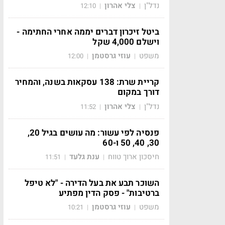
נדל"ן
צלי אהרון
12:10
|
|
ביטל זיכרון דברים יממה אחרי החתימה -
וישלם 4,000 שקל
משפט
עוזי גרסטמן
12:00
|
|
קריית שרת: 138 עסקאות בשנה, והמחיר
דורך במקום
נדל"ן
צלי אהרון
11:52
|
|
פנסיה לפי עשור: מה עושים בגיל 20,
30, 40, 50 ו-60
חיסכון ארוך טווח
ענת גלעד
11:51
|
|
השוכר תבע את בעל הדירה - "לא טיפל
ברטיבות" - פסק הדין מפתיע
משפט
עוזי גרסטמן
10:21
|
|