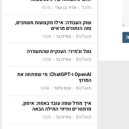
גלובל
אדיר בן עמי
15:18
|
|
שוק העבודה: אילו מקצועות משתנים,
ומה הנתונים מראים
BizTech
עמית בר
ה
15:08
|
|
גוגל וג'מיני: הענקית שהתעוררה
BizTech
עמית בר
15:08
|
|
OpenAI ו-ChatGPT: מי שפתחה את
המרוץ
BizTech
ענת גלעד
15:08
|
|
איך מודל שפה עובד באמת: אימון,
פרמטרים וחיזוי המילה הבאה
BizTech
עמית בר
15:02
|
|