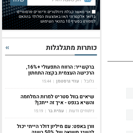
אני מאשר קבלת ניוזלטרים ודיוורים פרסומיים
בדואר אלקטרוני ו/או באמצעות הסלולר בהתאם
למפורט בסעיף 10 בתנאי השימוש
כותרות מתגלגלות
ברקשייר: הרווח התפעולי +16%,
הרכישה העצמית בקצה התחתון
גלובל
עוזי גרסטמן
15:44
|
|
שיאים בוול סטריט למרות המלחמה
והשיא בנפט - איך זה ייתכן?
ניתוחים ודעות
עמית בר
15:19
|
|
וורן באפט: עם מיליון דולר הייתי יכול
להשיג תשואה של 50% בשנה