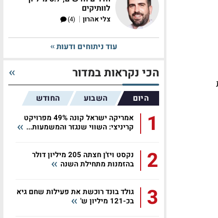
לוותיקים
|
צלי אהרון
(4)
עוד ניתוחים ודעות
הכי נקראות במדור
היום
השבוע
החודש
1
אמריקה ישראל קונה 49% מפרויקט
קריניצי: השווי שנגזר והמשמעות...
2
נקסט ויז'ן חצתה 205 מיליון דולר
בהזמנות מתחילת השנה
3
גולד בונד רוכשת את פעילות שחם גיא
בכ-121 מיליון ש'