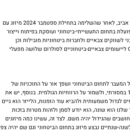
סולרום היא חברה צעירה יחסית בבורסה בתל אביב, לאחר שהשלימה בתחילת ספטמבר 2024 מיזוג עם
ד 3דיאם. החברה, אשר נוסדה ב- 1987 פועלת בתחום התעשייתי-ביטחוני ועוסקת בפיתוח וייצור
י לשווקים צבאיים ולחברות ביטחוניות מובילות וכן
מוצרים מבוססי טכנולוגיית לייזרים מסוג QCL ליישומים צבאיים-ביטחוניים לסולרום שלושה מפעלי
ל המעבר לתחום הביטחוני ושפך אור על התוכניות של
החברה לצמוח בשנים הקרובות. "לגדול ב-10% במסורתי, ולשמור על הרווחיות הגולמית. בנוסף, יש את
 לגדול משמעותית ולהביא עוד הזמנות, הלייזר הוא גיים
ר שלנו הוא שונה, הוא יודע לסמן ולזהות מטרות בזכות
, אנחנו חושבים שהגידול יהיה משם. לצד זה, עשינו כמה מיזוגים
נה-שנתיים נבצע מיזוג בתחום הביטחוני וגם שם יהיה צפי