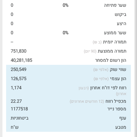
שער פתיחה
0%
0
ביקוש
0
היצע
0
שער ממוצע
0%
0
תמורה יומית
--
(ב ₪)
תמורה ממוצעת
751,830
(90 יום)
הון רשום למסחר
40,281,185
שווי שוק
250,549
(אלפי ₪)
הון עצמי
126,575
(אלפי ₪)
רווח לפי דו"ח אחרון
1,174
(רבעון
אחרון)
מכפיל רווח
22.27
(12 חודשים אחרונים)
מספר נייר
1177518
ענף
ביטחוניות
מטבע
ש"ח