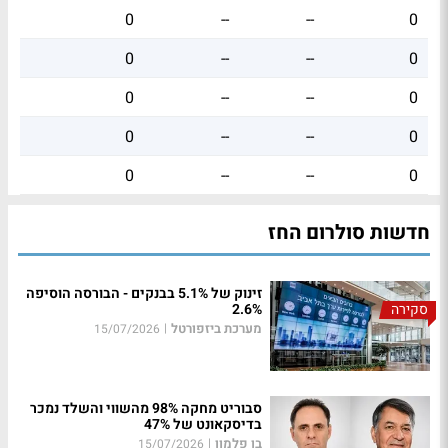
0
--
--
0
0
--
--
0
0
--
--
0
0
--
--
0
0
--
--
0
חדשות סולרום החז
זינוק של 5.1% בבנקים - הבורסה הוסיפה
סקירה
2.6%
מערכת ביזפורטל
|
15/07/2026
סבוריט מחקה 98% מהשווי והשלד נמכר
בדיסקאונט של 47%
בן פלמון
|
15/07/2026