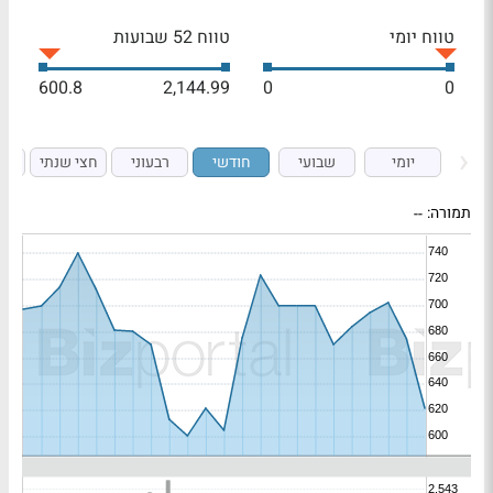
טווח יומי
טווח 52 שבועות
600.8
2,144.99
0
0
יומי
שבועי
חודשי
רבעוני
חצי שנתי
ש
תמורה:
--