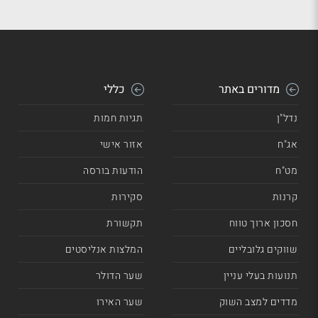
מדורים באתר
כללי
נדל"ן
תגיות חמות
אג"ח
אזור אישי
מט"ח
הודעות בורסה
קרנות
סקירות
חסכון ארוך טווח
תקשורת
שווקים גלובליים
המלצות אנליסטים
תנועות בעלי עניין
שער הדולר
מדדים למצב השוק
שער האירו