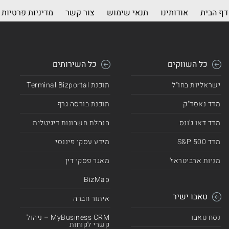
דף הבית
אודותינו
תנאי שימוש
צור קשר
מדיניות פרטיות
כל השווקים
כל השירותים
ישראליות בחו"ל
תוכנת Terminal Bizportal
מדד נאסד"ק
תוכנת בורסה גרף
מדד דאו ג'ונס
הנהלת חשבונות דיגיטלית
מדד 500 S&P
מידע עסקי פיננסי
מניות ארביטראז'
מאגר פסקי דין
BizMap
טאבו ישיר
איתור חברה
נסח טאבו
MyBusiness CRM – ניהול
קשרי לקוחות