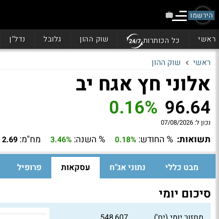
הירשמו
ראשי
שוק ההון
גלובל
נדל"ן
כל הכותרות
ראשי
שוק ההון
אלוני חץ אגח יב
0.16%
96.64
נכון ל:
07/08/2026
תשואות:
% החודש:
% השנה:
מח"מ:
2.69
3.46%
0.18%
מבט כללי
נתוני אג"ח
עסקאות
פרופיל
סיכום יומי
מחזור יומי (יח')
548,607