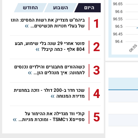
היום
השבוע
החודש
1
ביהמ"ש מצדיק את רשות המסים: הונו
של בעלי חנויות תכשיטים...
2
פוטר אחרי 29 שנה בלי שימוע, תבע
804 אלף - כמה קיבל?
3
כשההורים מתבגרים והילדים נכנסים
לתמונה: איך מנהלים הון...
4
שכר חדר ב-200 דולר - וזכה במחצית
מדירת המנוחה
5
קת׳י ווד מגדילה את ההימור על
ספייסX ו־TSMC - ומוכרת מניות...