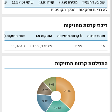
שם בעל העניין
מכירה (ע.נ.)
קניה (ע.נ.)
שינוי נטו (ע.נ.)
שינוי
לא בוצעו עסקאות במהלך תקופה זו
ריכוז קרנות מחזיקות
מספר קרנות
% קרנות מחזיקות
החזקות ע.נ
שווי החזקות (אל
11,079.3
10,653,175.69
5.99
15
התפלגות קרנות מחזיקות
6.61
6.82
21.14
9.97
12.63