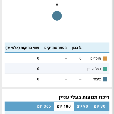
0
0
0
% בהון
מספר מחזיקים
שווי החזקות (אלפי ₪)
0
--
0
מוסדים
0
--
--
בעלי עניין
0
--
--
ציבור
ריכוז תנועות בעלי עניין
30 יום
90 יום
180 יום
365 יום