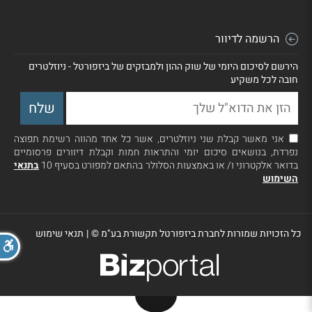
הרשמה לדיוור
הירשם לסיכום היומי של שוק ההון ולמבזקים של ביזפורטל - ניוזלטרים
חובה לכל משקיע
אני מאשר קבלת שני ניוזלטרים, אשר כל אחד מהווה רשימת תפוצה
נפרדת, בנושאים סיכום יומי והתראות חמות וקבלת דיוורים פרסומיים
בדואר אלקטרוני ו/ או באמצעות הסלולר בהתאם למפורט בסעיף 10
בתנאי
השימוש
כל הזכויות שמורות לחברת ביזפורטל תקשורת בע"מ ©
|
תנאי שימוש