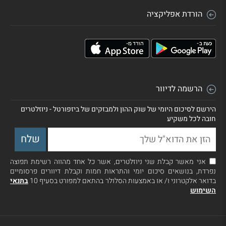
הורדת אפליקציה
הרשמה לדיוור
הירשם לסיכום היומי של שוק ההון ולמבזקים של ביזפורטל - ניוזלטרים
חובה לכל משקיע
אני מאשר קבלת שני ניוזלטרים, אשר כל אחד מהווה רשימת תפוצה
נפרדת, בנושאים סיכום יומי והתראות חמות וקבלת דיוורים פרסומיים
בדואר אלקטרוני ו/ או באמצעות הסלולר בהתאם למפורט בסעיף 10
בתנאי
השימוש