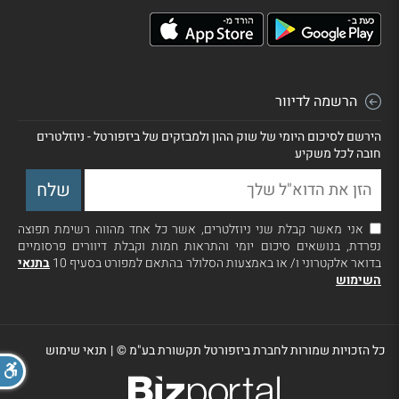
הרשמה לדיוור
הירשם לסיכום היומי של שוק ההון ולמבזקים של ביזפורטל - ניוזלטרים
חובה לכל משקיע
אני מאשר קבלת שני ניוזלטרים, אשר כל אחד מהווה רשימת תפוצה
נפרדת, בנושאים סיכום יומי והתראות חמות וקבלת דיוורים פרסומיים
בדואר אלקטרוני ו/ או באמצעות הסלולר בהתאם למפורט בסעיף 10
בתנאי
השימוש
כל הזכויות שמורות לחברת ביזפורטל תקשורת בע"מ ©
|
תנאי שימוש