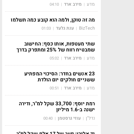
מדע
מירב ארד
04:10
|
|
מה זה טוקן, ולמה הוא קובע כמה תשלמו
BizTech
ענת גלעד
01:03
|
|
שתי מעטפות, אותו כסף: החישוב
שמבטיח רווח של 25% ומתפרק בדרך
מדע
מירב ארד
05:02
|
|
23 אנשים בחדר: הסיכוי המפתיע
ששניים חולקים יום הולדת
מדע
מירב ארד
00:51
|
|
רמת יוסף: 33,700 שקל למ"ר, ודירה
ישנה ב-1.6 מיליון
נדל"ן
עוזי גרסטמן
00:40
|
|
יד אליהו: פער של 17 אלף שקל למ"ר