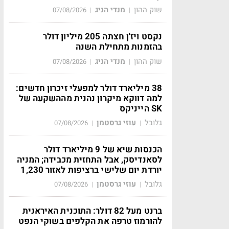
שוק ההון
מנדי הניג
07/08/2026
|
|
נקסט ויז'ן חצתה 205 מיליון דולר
בהזמנות מתחילת השנה
שוק ההון
מנדי הניג
07/08/2026
|
|
38 מיליארד דולר למפעלי זיכרון חדשים:
למה דווקא מיקרון נהנית מההשקעה של
SK הייניקס
גלובל
עוזי גרסטמן
07/08/2026
|
|
הכנסות שיא של 9 מיליארד דולר
לסאנדיסק, אבל התחזית מכבידה; המניה
יורדת יום שלישי ברציפות לאזור 1,230
גלובל
עוזי גרסטמן
07/08/2026
|
|
ברנט מעל 82 דולר: התוכנית האיראנית
להורמוז טרפה את הקלפים בשוקי הנפט