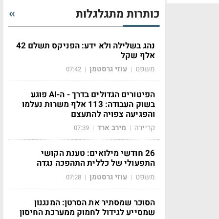
כותרות מתגלגלות
נהג בשלילה ולא ידע: הפניקס תשלם 42
אלף שקל
משפט
עוזי גרסטמן
07:42
|
|
הפיטורים הגדולים בדרך - ה-AI פוגע
בשוק העבודה: 113 אלף משרות נעלמו
והפגיעה צפויה להתעצם
קריירה
מירב ארד
07:39
|
|
26 חודשי מילואים: טענת הקושי
התפעולי של כללית התהפכה נגדה
משפט
עוזי גרסטמן
07:28
|
|
הסוכר שמסתיר את הסרטן: המנגנון
שמסייע לגידול לחמוק ממערכת החיסון