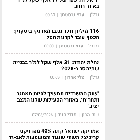
באותו רחוב
נדל"ן
עוזי גרסטמן
00:30
|
|
116 מיליון דולר נגנבו מארנקי ביטקוין:
הכסף עובר לקרנות הסל
גלובל
עוזי גרסטמן
00:08
|
|
נחלת יהודה: 31 אלף שקל למ"ר בבנייה
שתימסר ב-2028
נדל"ן
צלי אהרון
00:09
|
|
"שוק המשרדים ממשיך להיות מאתגר
ותחרותי, באזורי הפעילות שלנו המצב
יציב"
שוק ההון
מנדי הניג
07/08/2026
|
|
אמריקה ישראל קונה 49% מפרויקט
קריניצי: השווי שנגזר והמשמעות לאב-גד