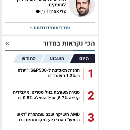
לוותיקים
|
צלי אהרון
(4)
עוד ניתוחים ודעות
הכי נקראות במדור
היום
השבוע
החודש
1
תחזית מאכזבת ל-S&P500: "יעלה
ב-1.3% השנה"
2
סגירה מעורבת בוול סטריט: אינבידיה
קפצה 5.7%, אפל השילה 0.8%
3
AMD משיקה שבב שמתחרה "ראש
בראש" באנבידיה; מיקרוסופט כבר...