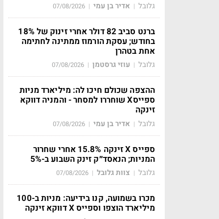
גלובל
אדיר בן עמי
07/08/2026
|
|
ברנט סביב 82 דולר אחרי זינוק של 18%
בחודש; עסקת הורמוז ממתינה לחתימה
אחת בטהרן
גלובל
עוזי גרסטמן
07/08/2026
|
|
ההצפה שכולם חיכו לה: מיליארד מניות
ספייסX שוחררו למסחר - והמניה דווקא
זינקה
גלובל
אדיר בן עמי
07/08/2026
|
|
ספייס X זינקה 15.8% אחרי שחרור
המניות; הנאסד״ק זינק השבוע ב-5%
גלובל
צוות גלובל
07/08/2026
|
|
מכרו בשמועה, קנו בידיעה: מניות ב-100
מיליארד הוצפו וספייס X דווקא זינקה