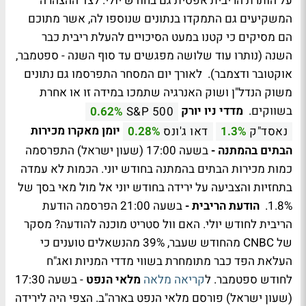
על הותרת הריבית אפסית גם בחודש יולי. לצד ההצהרה
המשקיעים גם התמקדו בנתונים שנוספו לה, אשר מתוכם
הם מסיקים כי קטנו במעט הסיכויים להעלת ריבית כבר
השנה (נותרו עוד שלושה מפגשים עד סוף השנה - ספטמבר,
אוקטובר ודצמבר). לאורך יום המסחר התפרסמו גם נתונים
משוק הנדל"ן ושוק האנרגיה שתמכו במידה זו או אחרת
בשווקים.
מדדי ניו יורק
0.62%
S&P 500
יומן מאקרו מכירות
נאסד"ק
1.3%
דאו ג'ונס
0.28%
הבתים בהמתנה -
בשעה 17:00 (שעון ישראל) התפרסמה
כמות מכירות הבתים בהמתנה בחודש יוני. הכמות לא עמדה
בתחזיות והצביעה על ירידה בחודש יוני אל מול מאי בסך של
1.8%.
הודעת הריבית -
בשעה 21:00 הפרסמה הודעת
הריבית לחודש יולי. האם וול סטריט מוכנה להודעה? מסקר
של CNBC מהחודש שעבר, 39% מהנשאלים טוענים כי
העלאת הפד כבר מתומחרת בשווי מדדי המניות ואג"ח
לחודש ספטמבר. ל
קריאה מלאה
מלאי הנפט
- בשעה 17:30
(שעון ישראל) פורסם מלאי הנפט בארה"ב. הצפי היה לירידה