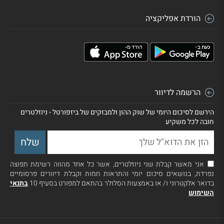
הורדת אפליקציה
הרשמה לדיוור
הירשם לסיכום היומי של שוק ההון ולמבזקים של ביזפורטל - ניוזלטרים
חובה לכל משקיע
אני מאשר קבלת שני ניוזלטרים, אשר כל אחד מהווה רשימת תפוצה
נפרדת, בנושאים סיכום יומי והתראות חמות וקבלת דיוורים פרסומיים
בדואר אלקטרוני ו/ או באמצעות הסלולר בהתאם למפורט בסעיף 10
בתנאי
השימוש