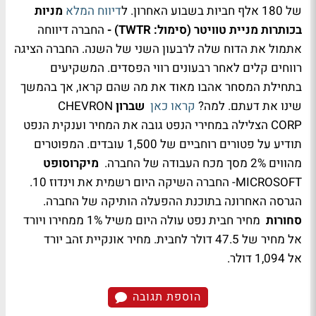
של 180 אלף חביות בשבוע האחרון. ל
דיווח המלא
מניות
בכותרות
מניית טוויטר (סימול: TWTR) -
החברה דיווחה
אתמול את הדוח שלה לרבעון השני של השנה. החברה הציגה
רווחים קלים לאחר רבעונים רווי הפסדים. המשקיעים
בתחילת המסחר אהבו מאוד את מה שהם קראו, אך בהמשך
שינו את דעתם. למה?
קראו כאן
שברון
CHEVRON
CORP
הצלילה במחירי הנפט גובה את המחיר וענקית הנפט
תודיע על פטורים רוחביים של 1,500 עובדים. המפוטרים
מהווים 2% מסך מכח העבודה של החברה.
מיקרוסופט
MICROSOFT- החברה השיקה היום רשמית את וינדוז 10.
הגרסה האחרונה בתוכנת ההפעלה הותיקה של החברה.
סחורות
מחיר חבית נפט עולה היום משיל 1% ממחירו ויורד
אל מחיר של 47.5 דולר לחבית. מחיר אונקיית זהב יורד
אל 1,094 דולר.
הוספת תגובה