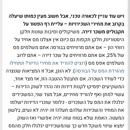
ויש עוד עניין לכאורה טכני, אבל חשוב מעין כמותו שיעלה
בקרוב את מחירי השכירויות – עליית רף הפטור על
תקבולים משכר דירה.
משיקולים וסיבות שונות חלקן
היסטוריות, חלקן תקפות גם כיום אין אצלנו מס אחיד על
רווחי הון – אם אתם מרוויחים בבורסה אתם משלמים מס
של 25%, אם אתם מרוויחים על שכר דירה – אתם לרוב
משלמים אפס מס (
רוצים להוריד את מחירי הדיור? תתחילו
מהורדת המס על הבורסה
). לא הוגן, אבל זו המציאות שנוצרה
כדי לעודד השכרה. אם תתבטל ההטבה הזו, אז מצד אחד,
המשקיעים יפסיקו לקנות דירות וזה נהדר לשוק הדירות –
עשוי למתן ואף להוריד מחירים, אבל מצד שני, המשכירים
יגלגלו את המס על השוכרים - כלומר שוכרי הדירות ישלמו
את המחיר והשכירות שלהם תעלה! זה יהיה לא נעים, בלשון
המעטה. האמת שלא בטוח שזה יהיה אפשרי ואז השוק
ימצא שיווי משקל חדש כך שהמשכירים יגלגלו חלק מהמס