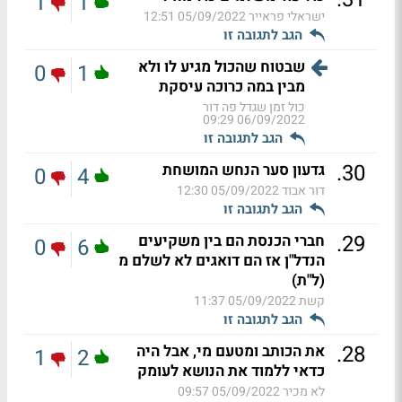
1
1
ישראלי פראייר
05/09/2022 12:51
הגב לתגובה זו
שבטוח שהכול מגיע לו ולא
0
1
מבין במה כרוכה עיסקת
כול זמן שגדל פה דור
06/09/2022 09:29
הגב לתגובה זו
.
30
גדעון סער הנחש המושחת
0
4
דור אבוד
05/09/2022 12:30
הגב לתגובה זו
.
29
חברי הכנסת הם בין משקיעים
0
6
הנדל"ן אז הם דואגים לא לשלם מ
(ל"ת)
קשת
05/09/2022 11:37
הגב לתגובה זו
.
28
את הכותב ומטעם מי, אבל היה
1
2
כדאי ללמוד את הנושא לעומק
לא מכיר
05/09/2022 09:57