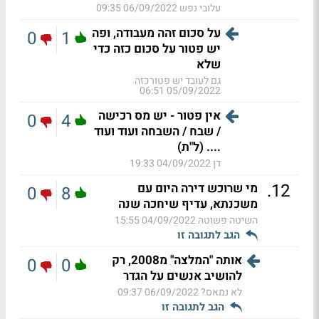
עלובי נפש
06/09/2022 09:35
על סכום זהה מעבודה, ופה
0
1
יש פטור על סכום כזה כדי
שלא
גם לעובד יש פטורכזה
05/09/2022 06:51
אין פטור - יש מס רכישה
0
4
/ שבח / השבחה ועוד ועוד
.... (ל"ת)
דן
04/09/2022 19:33
.
12
מי שרוכש דירה היום עם
0
8
משכנתא, עדיף שיחכה שנה
השיטה פשוטה
04/09/2022 15:55
הגב לתגובה זו
אותה "המלצה" מ2008, רק
0
0
להושיב אנשים על הגדר
לא נמאס?
06/09/2022 09:37
הגב לתגובה זו