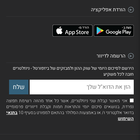
הורדת אפליקציה
הרשמה לדיוור
הירשם לסיכום היומי של שוק ההון ולמבזקים של ביזפורטל - ניוזלטרים
חובה לכל משקיע
אני מאשר קבלת שני ניוזלטרים, אשר כל אחד מהווה רשימת תפוצה
נפרדת, בנושאים סיכום יומי והתראות חמות וקבלת דיוורים פרסומיים
בדואר אלקטרוני ו/ או באמצעות הסלולר בהתאם למפורט בסעיף 10
בתנאי
השימוש