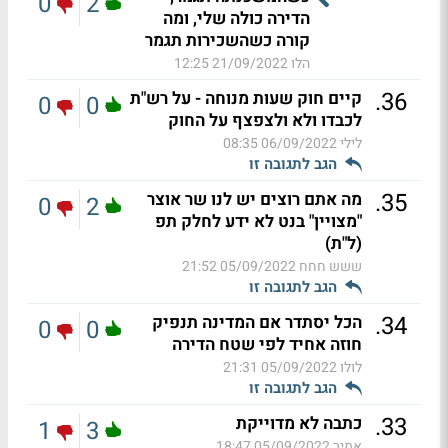
0
2
הדירה כולה שלי, ומה
קורה כשהשכירות תגמר
הלו
21/09/2022 12:25
.
36
קיים חוק שעות מנוחה - על רש"ת
0
0
לכבדו ולא ולצפצף על החוק
לילי
06/09/2022 08:35
הגב לתגובה זו
.
35
מה אתם רוצים יש לנו שר אוצר
0
2
"מצויין" בנט לא ידע לחלק תפ
(ל"ת)
ששש חחח
05/09/2022 21:52
הגב לתגובה זו
.
34
הכל יסתדר אם המדינה תנפיק
0
0
חוזה אחיד לפי שטח הדירה
לולו
05/09/2022 21:31
הגב לתגובה זו
.
33
כתבה לא מדוייקת
1
3
אמיר
05/09/2022 18:47