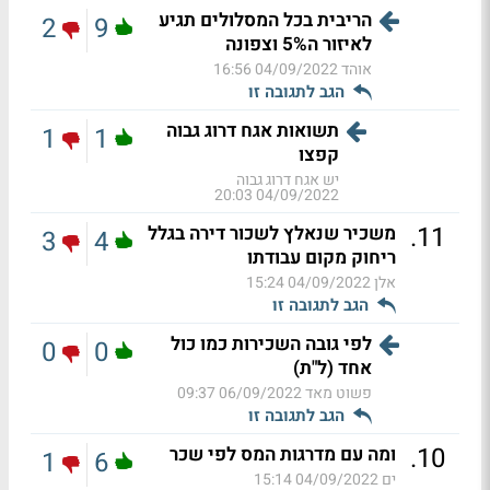
הריבית בכל המסלולים תגיע
2
9
לאיזור ה5% וצפונה
אוהד
04/09/2022 16:56
הגב לתגובה זו
תשואות אגח דרוג גבוה
1
1
קפצו
יש אגח דרוג גבוה
04/09/2022 20:03
.
11
משכיר שנאלץ לשכור דירה בגלל
3
4
ריחוק מקום עבודתו
אלן
04/09/2022 15:24
הגב לתגובה זו
לפי גובה השכירות כמו כול
0
0
אחד (ל"ת)
פשוט מאד
06/09/2022 09:37
הגב לתגובה זו
.
10
ומה עם מדרגות המס לפי שכר
1
6
ים
04/09/2022 15:14