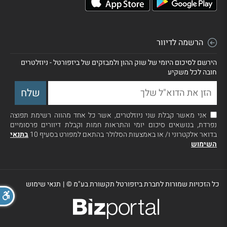
הרשמה לדיוור
הירשם לסיכום היומי של שוק ההון ולמבזקים של ביזפורטל - ניוזלטרים
חובה לכל משקיע
אני מאשר קבלת שני ניוזלטרים, אשר כל אחד מהווה רשימת תפוצה
נפרדת, בנושאים סיכום יומי והתראות חמות וקבלת דיוורים פרסומיים
בדואר אלקטרוני ו/ או באמצעות הסלולר בהתאם למפורט בסעיף 10
בתנאי
השימוש
כל הזכויות שמורות לחברת ביזפורטל תקשורת בע"מ ©
|
תנאי שימוש