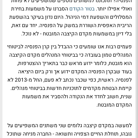
הפנסיה? תתכוננו למשתנים נוספים שמשפיעים לא פחות
ואולי אפילו יותר.
בטור הקודם
הסברנו על משמעות בחירת
המסלולים והשפעת דמי הניהול. היום נדון בעיקר בהשפעת
הריבית האפסית השוררת במשק על הפנסיה. יחד עם זאת,
בלי דיון במשמעות מקדם הקיצבה המובטח - לא נוכל.
פעמים רבות אנו שומעים כי ההבדל בין קרן הפנסיה לביטוחי
המנהלים טמון בעובדה כי בביטוחי המנהלים מקדם הקיצבה
הוא מובטח, כלומר ידוע מראש כבר בתאריך ההצטרפות,
בעוד שבקרן הפנסיה המקדם ידוע אך ורק ביום היציאה
לפנסיה. ראשית, כפי שכבר נכתב לא פעם, החל מ-2013 לא
קיימת הבטחת מקדמים לתוכניות חדשות בביטוחי מנהלים.
שנית, חשוב לחדד את הנקודה ולהסביר את משמעות
המקדם המובטח.
למעשה במקדם קיצבה גלומים שני משתנים המשפיעים על
גובהו, תוחלת החיים הצפויה ותשואה - החברה מניחה שתוכל