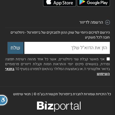
הרשמה לדיוור
הירשם לסיכום היומי של שוק ההון ולמבזקים של ביזפורטל - ניוזלטרים
חובה לכל משקיע
אני מאשר קבלת שני ניוזלטרים, אשר כל אחד מהווה רשימת תפוצה
נפרדת, בנושאים סיכום יומי והתראות חמות וקבלת דיוורים פרסומיים
בדואר אלקטרוני ו/ או באמצעות הסלולר בהתאם למפורט בסעיף 10
בתנאי
השימוש
כל הזכויות שמורות לחברת ביזפורטל תקשורת בע"מ ©
|
תנאי שימוש