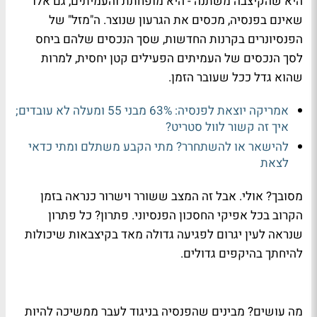
היא שהקיצבה משתנה - היא מופחתת והעמיתים, גם אלו
שאינם בפנסיה, מכסים את הגרעון שנוצר. ה"מזל" של
הפנסיונרים בקרנות החדשות, שסך הנכסים שלהם ביחס
לסך הנכסים של העמיתים הפעילים קטן יחסית, למרות
שהוא גדל ככל שעובר הזמן.
אמריקה יוצאת לפנסיה: 63% מבני 55 ומעלה לא עובדים;
איך זה קשור לוול סטריט?
להישאר או להשתחרר? מתי הקבע משתלם ומתי כדאי
לצאת
מסובך? אולי. אבל זה המצב ששורר וישרור כנראה בזמן
הקרוב בכל אפיקי החסכון הפנסיוני. פתרון? כל פתרון
שנראה לעין יגרום לפגיעה גדולה מאד בקיצבאות שיכולות
להיחתך בהיקפים גדולים.
מה עושים? מבינים שהפנסיה בניגוד לעבר ממשיכה להיות