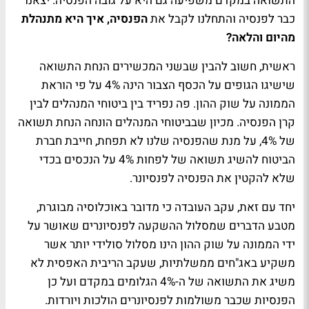
התשואה במקדם משפיעה גם היא על גובה הפנסיה. יצאנו
כבר לפנסיה והתחלנו לקבל את
הפנסיה, איך היא מתנהלת
מהיום והלאה?
ראשית, חשוב להבין שבשני המכשירים הנחת התשואה
שישיגו הגופים על הכסף הצבור הינה 4% על פי הוראת
הממונה על שוק ההון. פה נפריד בין ביטוחי המנהלים לבין
קרן הפנסיה. מכיון שבביטוחי המנהלים הונחה הנחת תשואה
של 4%, על מנת שהפנסיה שלנו לא תפחת, חייבת חברת
הביטוח להשיג תשואה של לפחות 4% על הנכסים בכדי
שלא להקטין את הפנסיה לפנסיונר.
יחד עם זאת, עקב העובדה כי מדובר באוכלוסיה מבוגרת,
מטבע הדברים שמסלול ההשקעה לפנסיונרים שאושר על
ידי הממונה על שוק ההון הינו מסלול סולידי יותר אשר
משקיע באג"חים ממשלתיות, שעקב הריבית האפסית לא
משיג את התשואה של ה-4% הגלומים במקדם ועל כן
הפנסיות שכבר משולמות לפנסיונרים הולכות ויורדות.