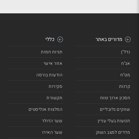
מדורים באתר
כללי
נדל"ן
תגיות חמות
אג"ח
אזור אישי
מט"ח
הודעות בורסה
קרנות
סקירות
חסכון ארוך טווח
תקשורת
שווקים גלובליים
המלצות אנליסטים
תנועות בעלי עניין
שער הדולר
מדדים למצב השוק
שער האירו