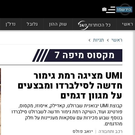
הירשמו
ראשי
שוק ההון
גלובל
נדל"ן
כל הכותרות
ראשי
תגיות
מקסוס מיפה 7
UMI מציגה רמת גימור
חדשה לסילברדו ומבצעים
על מגוון דגמים
קבוצת UMI יבואנית שברולט, קאדילק, איסוזו, מקסוס,
פורטינג ועוד, השיקה רמת גימור חדשה לשברולט סילברדו
בנוסף שבוע מכירות עם עסקאות מעניינות על חלק
מהדגמים.
רכב ותחבורה
יואב פולס
|