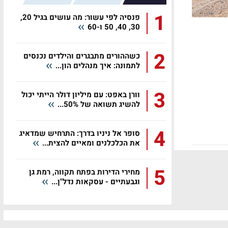
1
פנסיה לפי עשור: מה עושים בגיל 20,
30, 40, 50 ו-60
2
כשההורים מתבגרים והילדים נכנסים
לתמונה: איך מנהלים הון...
3
וורן באפט: עם מיליון דולר הייתי יכול
להשיג תשואה של 50%...
4
סופר אל ניניו בדרך: התרחיש שמדאיג
את הכלכלנים ומאיים להצית...
5
מחירי הדירות בפתח תקווה, רמת גן
וגבעתיים - עסקאות נדל"ן...