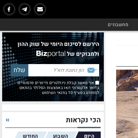
מחשבונים
הירשם לסיכום היומי של שוק ההון
ולמבזקים של
אני מאשר קבלת ניוזלטרים ודיוורים פרסומיים
בדואר אלקטרוני ו/או באמצעות הסלולר בהתאם
למפורט בסעיף 10 בתנאי השימוש
הכי נקראות
היום
השבוע
החודש