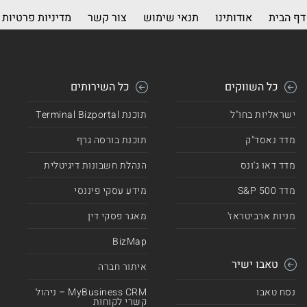
דף הבית
אודותינו
תנאי שימוש
צור קשר
מדיניות פרטיות
כל השווקים
כל השירותים
ישראליות בחו"ל
תוכנת Terminal Bizportal
מדד נאסד"ק
תוכנת בורסה גרף
מדד דאו ג'ונס
הנהלת חשבונות דיגיטלית
מדד 500 S&P
מידע עסקי פיננסי
מניות ארביטראז'
מאגר פסקי דין
BizMap
טאבו ישיר
איתור חברה
נסח טאבו
MyBusiness CRM – ניהול
קשרי לקוחות