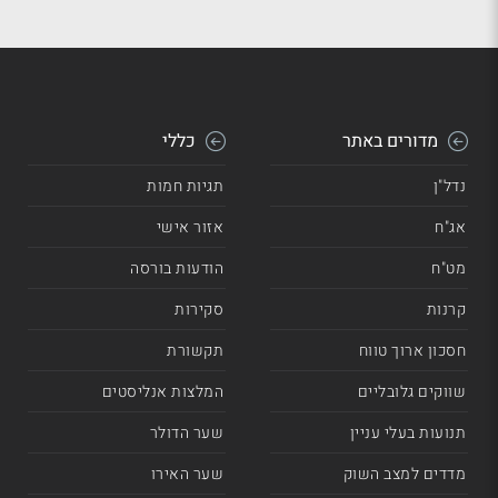
מדורים באתר
כללי
נדל"ן
תגיות חמות
אג"ח
אזור אישי
מט"ח
הודעות בורסה
קרנות
סקירות
חסכון ארוך טווח
תקשורת
שווקים גלובליים
המלצות אנליסטים
תנועות בעלי עניין
שער הדולר
מדדים למצב השוק
שער האירו