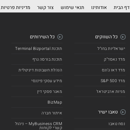
דף הבית
אודותינו
תנאי שימוש
צור קשר
מדיניות פרטיות
כל השווקים
כל השירותים
ישראליות בחו"ל
תוכנת Terminal Bizportal
מדד נאסד"ק
תוכנת בורסה גרף
מדד דאו ג'ונס
הנהלת חשבונות דיגיטלית
מדד 500 S&P
מידע עסקי פיננסי
מניות ארביטראז'
מאגר פסקי דין
BizMap
טאבו ישיר
איתור חברה
נסח טאבו
MyBusiness CRM – ניהול
קשרי לקוחות