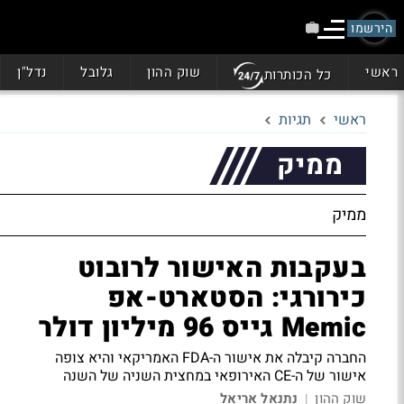
הירשמו
ראשי
שוק ההון
גלובל
נדל"ן
כל הכותרות
ראשי
תגיות
ממיק
ממיק
בעקבות האישור לרובוט
כירורגי: הסטארט-אפ
Memic גייס 96 מיליון דולר
החברה קיבלה את אישור ה-FDA האמריקאי והיא צופה
אישור של ה-CE האירופאי במחצית השניה של השנה
שוק ההון
נתנאל אריאל
|