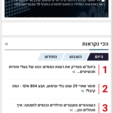
אני מאשר קבלת ניוזלטרים ודיוורים פרסומיים בדואר אלקטרוני
ו/או באמצעות הסלולר בהתאם למפורט בסעיף 10 בתנאי השימוש
הכי נקראות
היום
השבוע
החודש
1
ביהמ"ש מצדיק את רשות המסים: הונו של בעלי חנויות
תכשיטים...
2
פוטר אחרי 29 שנה בלי שימוע, תבע 804 אלף - כמה
קיבל?
3
כשההורים מתבגרים והילדים נכנסים לתמונה: איך
מנהלים הון...