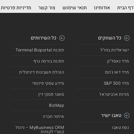
דף הבית
אודותינו
תנאי שימוש
צור קשר
מדיניות פרטיות
כל השווקים
כל השירותים
ישראליות בחו"ל
תוכנת Terminal Bizportal
מדד נאסד"ק
תוכנת בורסה גרף
מדד דאו ג'ונס
הנהלת חשבונות דיגיטלית
מדד 500 S&P
מידע עסקי פיננסי
מניות ארביטראז'
מאגר פסקי דין
BizMap
טאבו ישיר
איתור חברה
נסח טאבו
MyBusiness CRM – ניהול
קשרי לקוחות