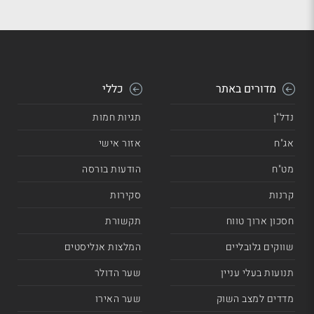
מדורים באתר
כללי
נדל"ן
תגיות חמות
אג"ח
אזור אישי
מט"ח
הודעות בורסה
קרנות
סקירות
חסכון ארוך טווח
תקשורת
שווקים גלובליים
המלצות אנליסטים
תנועות בעלי עניין
שער הדולר
מדדים למצב השוק
שער האירו