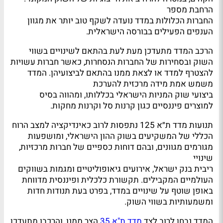
הרחבת מספר
החברות הכלולות במדד נועדה לשקף טוב יותר את מגוון
הענפים הפעילים בבורסה הישראלית.
הרכב המדד מתעדכן מעת לעת בהתאם לשינויים בשווי
השוק ובסחירות של החברות הנסחרות, כאשר חברות עשויות
להצטרף למדד או לצאת ממנו בהתאם לביצועיהן. המדד
משמש אמת מידה מרכזית להערכת
ביצועי שוק המניות הישראלי בכללותו, ומהווה בסיס
למוצרים פיננסיים כגון קרנות סל וקרנות מחקות.
תנועות מדד ת״א 125 נתפסות לרוב כאינדיקציה למצב הרוח
הכללי של המשקיעים בשוק ההון הישראלי, ומושפעות
מגורמים מגוונים, ובהם דוחות כספיים של חברות מרכזיות,
שינויי
ריבית בנק ישראל, אירועים גיאופוליטיים ומגמות בשווקים
העולמיים המקבילים. תקשורת כלכלית ופיננסית מדווחת
באופן שוטף על שינויים במדד, בפרט בעת תנודות חדות
ומשמעותיות בשווי השוק.
המדד נבחן לרוב לצד
מדד ת"א 35
הצר ממנו, והרכבו מתעדכן