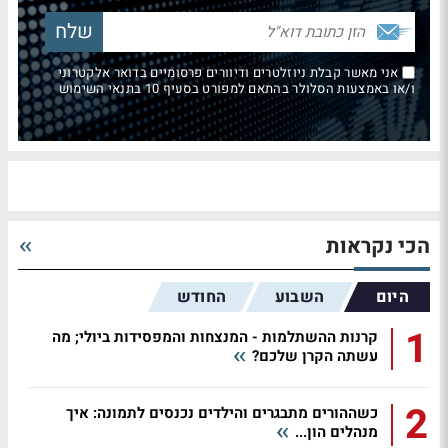
אני מאשר קבלת ניוזלטרים ודיוורים פרסומיים בדואר אלקטרוני
ו/או באמצעות הסלולר בהתאם למפורט בסעיף 10 בתנאי השימוש
הכי נקראות
היום
השבוע
החודש
1
קרנות ההשתלמות - המנצחות והמפסידות ביולי; מה
עשתה הקרן שלכם?
2
כשההורים מתבגרים והילדים נכנסים לתמונה: איך
מנהלים הון...