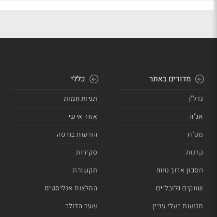
מדורים באתר
כללי
נדל"ן
תגיות חמות
אג"ח
אזור אישי
מט"ח
הודעות בורסה
קרנות
סקירות
חסכון ארוך טווח
תקשורת
שווקים גלובליים
המלצות אנליסטים
תנועות בעלי עניין
שער הדולר