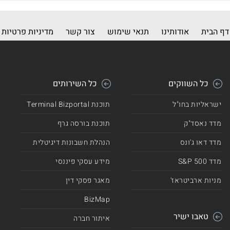
דף הבית
אודותינו
תנאי שימוש
צור קשר
מדיניות פרטיות
כל השווקים
כל השירותים
ישראליות בחו"ל
תוכנת Terminal Bizportal
מדד נאסד"ק
תוכנת בורסה גרף
מדד דאו ג'ונס
הנהלת חשבונות דיגיטלית
מדד 500 S&P
מידע עסקי פיננסי
מניות ארביטראז'
מאגר פסקי דין
BizMap
טאבו ישיר
איתור חברה