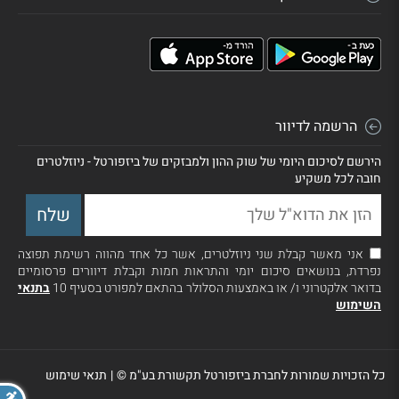
הרשמה לדיוור
הירשם לסיכום היומי של שוק ההון ולמבזקים של ביזפורטל - ניוזלטרים
חובה לכל משקיע
אני מאשר קבלת שני ניוזלטרים, אשר כל אחד מהווה רשימת תפוצה
נפרדת, בנושאים סיכום יומי והתראות חמות וקבלת דיוורים פרסומיים
בדואר אלקטרוני ו/ או באמצעות הסלולר בהתאם למפורט בסעיף 10
בתנאי
השימוש
כל הזכויות שמורות לחברת ביזפורטל תקשורת בע"מ ©
|
תנאי שימוש