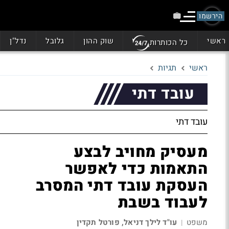
הירשמו
ראשי
שוק ההון
גלובל
נדל"ן
כל הכותרות
ראשי
תגיות
עובד דתי
עובד דתי
מעסיק מחויב לבצע
התאמות כדי לאפשר
העסקת עובד דתי המסרב
לעבוד בשבת
משפט
עו"ד לילך דניאל, פורטל תקדין
|