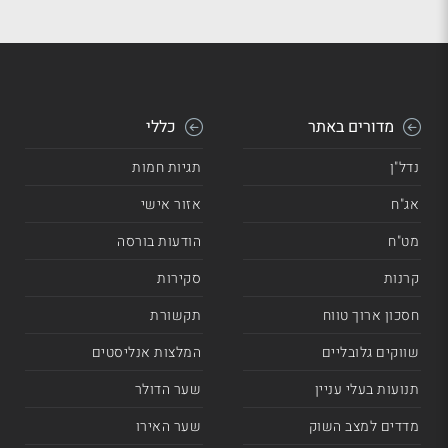
מדורים באתר
כללי
נדל"ן
תגיות חמות
אג"ח
אזור אישי
מט"ח
הודעות בורסה
קרנות
סקירות
חסכון ארוך טווח
תקשורת
שווקים גלובליים
המלצות אנליסטים
תנועות בעלי עניין
שער הדולר
מדדים למצב השוק
שער האירו