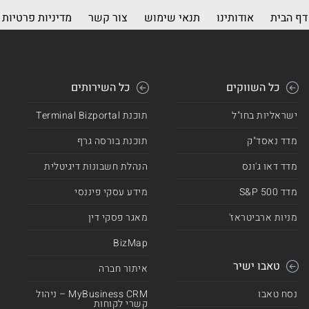
דף הבית
אודותינו
תנאי שימוש
צור קשר
מדיניות פרטיות
כל השווקים
כל השירותים
ישראליות בחו"ל
תוכנת Terminal Bizportal
מדד נאסד"ק
תוכנת בורסה גרף
מדד דאו ג'ונס
הנהלת חשבונות דיגיטלית
מדד 500 S&P
מידע עסקי פיננסי
מניות ארביטראז'
מאגר פסקי דין
BizMap
טאבו ישיר
איתור חברה
נסח טאבו
MyBusiness CRM – ניהול
קשרי לקוחות