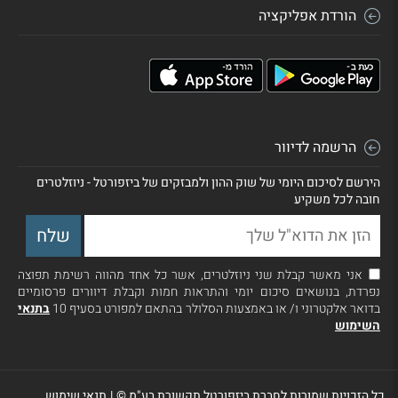
הורדת אפליקציה
הרשמה לדיוור
הירשם לסיכום היומי של שוק ההון ולמבזקים של ביזפורטל - ניוזלטרים
חובה לכל משקיע
אני מאשר קבלת שני ניוזלטרים, אשר כל אחד מהווה רשימת תפוצה
נפרדת, בנושאים סיכום יומי והתראות חמות וקבלת דיוורים פרסומיים
בדואר אלקטרוני ו/ או באמצעות הסלולר בהתאם למפורט בסעיף 10
בתנאי
השימוש
כל הזכויות שמורות לחברת ביזפורטל תקשורת בע"מ ©
|
תנאי שימוש