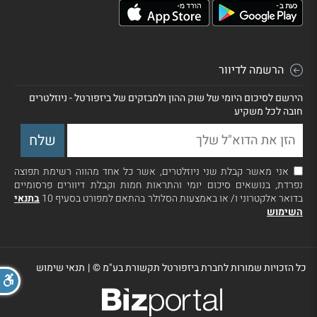
הרשמה לדיוור
הירשם לסיכום היומי של שוק ההון ולמבזקים של ביזפורטל - ניוזלטרים
חובה לכל משקיע
אני מאשר קבלת שני ניוזלטרים, אשר כל אחד מהווה רשימת תפוצה
נפרדת, בנושאים סיכום יומי והתראות חמות וקבלת דיוורים פרסומיים
בדואר אלקטרוני ו/ או באמצעות הסלולר בהתאם למפורט בסעיף 10
בתנאי
השימוש
כל הזכויות שמורות לחברת ביזפורטל תקשורת בע"מ ©
|
תנאי שימוש