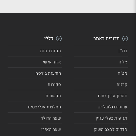
מדורים באתר
כללי
נדל"ן
תגיות חמות
אג"ח
אזור אישי
מט"ח
הודעות בורסה
קרנות
סקירות
חסכון ארוך טווח
תקשורת
שווקים גלובליים
המלצות אנליסטים
תנועות בעלי עניין
שער הדולר
מדדים למצב השוק
שער האירו