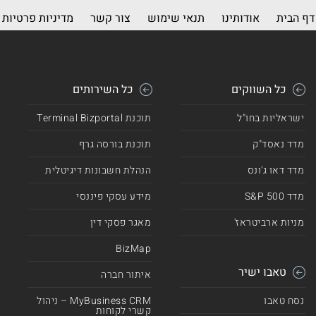
דף הבית
אודותינו
תנאי שימוש
צור קשר
מדיניות פרטיות
כל השווקים
כל השירותים
ישראליות בחו"ל
תוכנת Terminal Bizportal
מדד נאסד"ק
תוכנת בורסה גרף
מדד דאו ג'ונס
הנהלת חשבונות דיגיטלית
מדד 500 S&P
מידע עסקי פיננסי
מניות ארביטראז'
מאגר פסקי דין
BizMap
טאבו ישיר
איתור חברה
נסח טאבו
MyBusiness CRM – ניהול
קשרי לקוחות