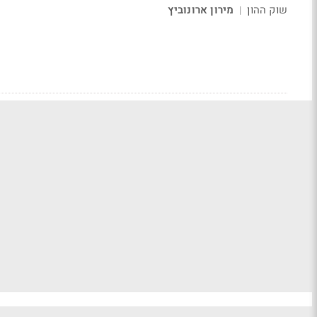
שוק ההון
מירון ארונוביץ
|