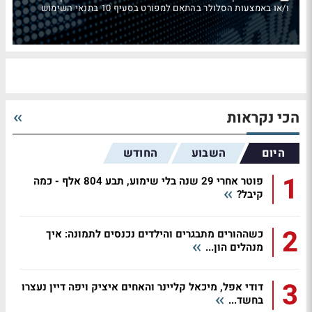
ו/או באמצעות הסלולר בהתאם למפורט בסעיף 10 בתנאי השימוש
הכי נקראות
היום
השבוע
החודש
1
פוטר אחרי 29 שנה בלי שימוע, תבע 804 אלף - כמה
קיבל?
2
כשההורים מתבגרים והילדים נכנסים לתמונה: איך
מנהלים הון...
3
דודי אפל, מיכאל קליינר והאחים איציק ויפה דיין נעצרו
בחשד...