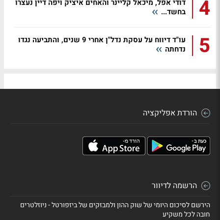
4
דודי אפל, מיכאל קליינר והאחים איציק ויפה דיין נעצרו
בחשד...
5
עו"ד דיווח על עסקת נדל"ן אחרי 9 שנים, והתביעה נגדו
נדחתה
הורדת אפליקציה
הרשמה לדיוור
הירשם לסיכום היומי של שוק ההון ולמבזקים של ביזפורטל - ניוזלטרים
חובה לכל משקיע