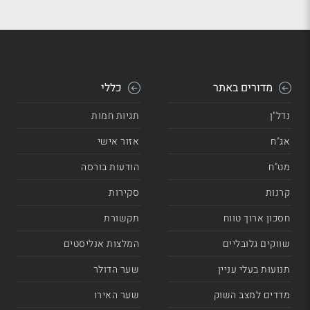
מדורים באתר
כללי
נדל"ן
תגיות חמות
אג"ח
אזור אישי
מט"ח
הודעות בורסה
קרנות
סקירות
חסכון ארוך טווח
תקשורת
שווקים גלובליים
המלצות אנליסטים
תנועות בעלי עניין
שער הדולר
מדדים למצב השוק
שער האירו