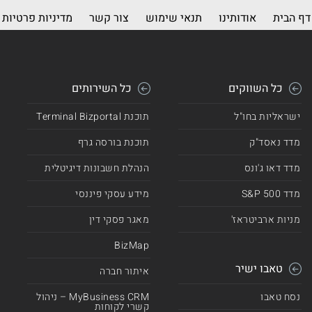
דף הבית
אודותינו
תנאי שימוש
צור קשר
מדיניות פרטיות
כל השווקים
כל השירותים
ישראליות בחו"ל
תוכנת Terminal Bizportal
מדד נאסד"ק
תוכנת בורסה גרף
מדד דאו ג'ונס
הנהלת חשבונות דיגיטלית
מדד 500 S&P
מידע עסקי פיננסי
מניות ארביטראז'
מאגר פסקי דין
BizMap
טאבו ישיר
איתור חברה
נסח טאבו
MyBusiness CRM – ניהול
קשרי לקוחות